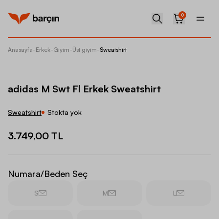
0
Anasayfa
-
Erkek
-
Giyim
-
Üst giyim
-
Sweatshirt
adidas 
adidas M Swt Fl Erkek Sweatshirt
Sweatshirt
Stokta yok
3.749,00 TL
Numara/Beden Seç
S
M
L