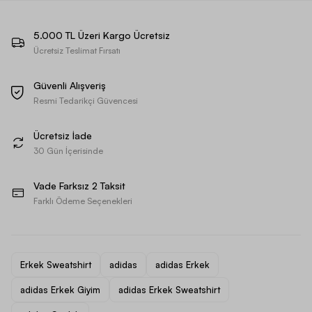
5.000 TL Üzeri Kargo Ücretsiz
Ücretsiz Teslimat Fırsatı
Güvenli Alışveriş
Resmi Tedarikçi Güvencesi
Ücretsiz İade
30 Gün İçerisinde
Vade Farksız 2 Taksit
Farklı Ödeme Seçenekleri
Erkek Sweatshirt
adidas
adidas Erkek
adidas Erkek Giyim
adidas Erkek Sweatshirt