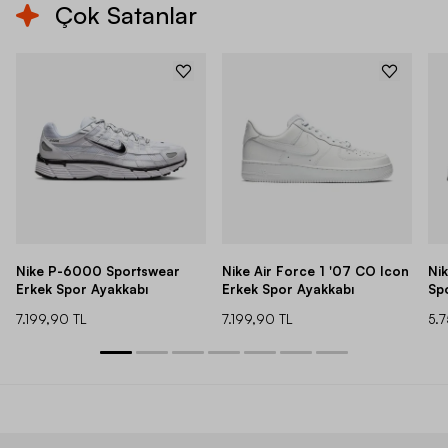
Çok Satanlar
Nike P-6000 Sportswear
Nike Air Force 1 '07 CO Icon
Ni
Erkek Spor Ayakkabı
Erkek Spor Ayakkabı
Sp
7.199,90 TL
7.199,90 TL
5.