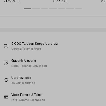
7.199,90 TL
7.199,90 TL
5.
5.000 TL Üzeri Kargo Ücretsiz
Ücretsiz Teslimat Fırsatı
Güvenli Alışveriş
Resmi Tedarikçi Güvencesi
Ücretsiz İade
30 Gün İçerisinde
Vade Farksız 2 Taksit
Farklı Ödeme Seçenekleri