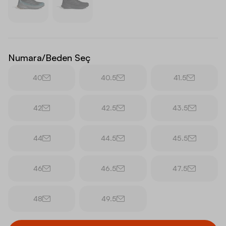
Numara/Beden Seç
40
40.5
41.5
42
42.5
43.5
44
44.5
45.5
46
46.5
47.5
48
49.5