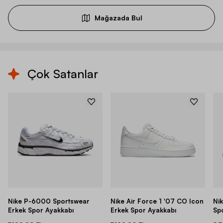
Mağazada Bul
Çok Satanlar
Nike P-6000 Sportswear
Nike Air Force 1 '07 CO Icon
Ni
Erkek Spor Ayakkabı
Erkek Spor Ayakkabı
Sp