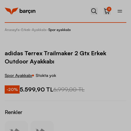
0
Anasayfa
-
Erkek
-
Ayakkabı
-
Spor ayakkabı
adidas 
adidas Terrex Trailmaker 2 Gtx Erkek
Outdoor Ayakkabı
Spor Ayakkabı
Stokta yok
5.599,90 TL
6.999,00 TL
-
20
%
Renkler