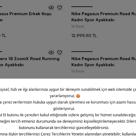
asus Premium Erkek Koşu
Nike Pegasus Premium Road R
sı
Kadın Spor Ayakkabı
16 Renk
 TL
12.999,90 TL
ero 18 ZoomX Road Running
Nike Pegasus Premium Road R
or Ayakkabı
Kadın Spor Ayakkabı
16 Renk
 TL
12.999,90 TL
582
üründen
24
ürün görü
1
2
3
...