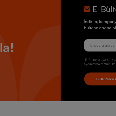
rcih edeceğiniz modeli deneyerek daha doğru karar verebilirsiniz.
E-Bül
bının tam uyum sağladığından emin olun:
Koşu ayakkabıları genellikle
parmak uçlarında serbestçe harekete izin vermek için daha fazla alan
 koşu ayakkabısı seçebilirsiniz. İyi bir koşu ayakkabısının, kaymayı ö
İndirim, kampany
ı gerekiyor. Yine de her markanın koşu ayakkabısının farklı kalıplara s
bültene abone ol
ıyafeti Seçerken Nelere Dikkat Edilmeli?
la!
iyim
ve aksesuar ürünlerini seçerken de en az ayakkabıda olduğu gibi a
trenmanları için özel olarak geliştirilen şort, üst, tişört, eşofman veya
den ayıran bazı teknik özellikler mevcut. Bu bilgiler sayesinde performa
“E-Bülten’e üye ol” dü
ünlerini keşfedebilirsiniz.
aydınlatma metnini kab
yafetlerinin hafif ve vücudunuzu rahat hareket ettirecek şekilde tasarl
yafetlerinde dikişler, hareketi artırmak ve sürtünme olasılığını azaltmak
yim ürünleri ve aksesuarları, karanlıkta koşarken güvende kalmanız için 
E-Bülten’e 
 yün veya polyesterin yüksek teknoloji dokumalarından oluşan koşu ürü
özellikleri yüksek kumaşlardan oluşan koşu ürünleri, soğuk havada kuru
eyi önleme görevi üstleniyor.
rasında nefes alabilirliği artırmak için havalandırma delikleri olan mode
 Koşu Giyim