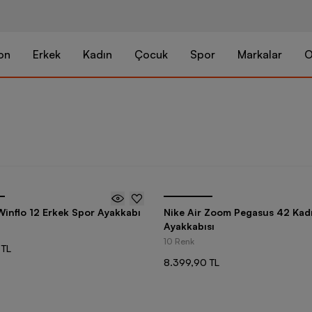
on
Erkek
Kadın
Çocuk
Spor
Markalar
O
Winflo 12 Erkek Spor Ayakkabı
Nike Air Zoom Pegasus 42 Kad
Ayakkabısı
10 Renk
 TL
8.399,90 TL