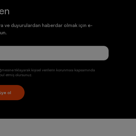
ten
 günlük ayakkabı modellerinden daha küçük üretiliyor.
a ihtiyacınız var, bu yüzden normalden daha büyük bir
nlemek için ayağın orta kısmına ve topuğa sıkıca
a ve duyurulardan haberdar olmak için e-
ahip olabileceğini unutmayın.
un.
yrıntılara önem vermelisiniz. Yüksek performanslı
 taytları seçmeniz gerekiyor. Koşu kıyafetlerini diğer
nsınızı üst seviyeye taşıyan birbirinden kaliteli koşu
ğmesine tıklayarak kişisel verilerin korunması kapsamında
ul etmiş olursunuz.
anmış olmasına dikkat etmelisiniz.
 için daha altlarda bulunuyor.
reflektör özelliklerinde tasarlanıyor.
üye ol
nleri, çeşitli hava koşullarında denge sağlıyor.
 ve sıcak kalma, sıcak havalarda ise teri uzaklaştırarak
lleri tercih etmeniz de önemli.