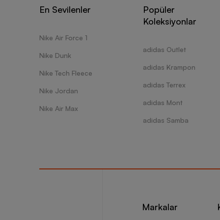
Barcin.
En Sevilenler
Popüler
ve yara
Koleksiyonlar
kaybını
favoril
Nike Air Force 1
avantaj
adidas Outlet
modelle
Nike Dunk
adidas Krampon
Nike Tech Fleece
Erkek
adidas Terrex
Nike Jordan
adidas Mont
Erkek 
Nike Air Max
hafif v
adidas Samba
erkek ş
birlikte
kumaşla
Erkek k
Koşu 
Koşu an
Markalar
için ta