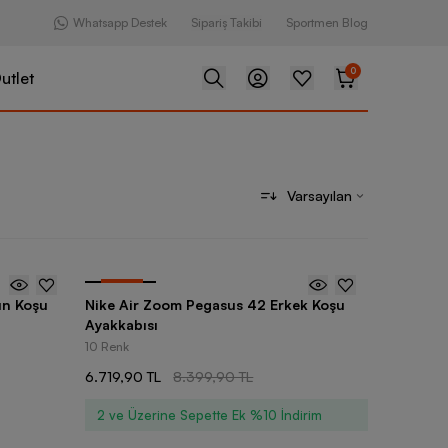
Whatsapp Destek
Sipariş Takibi
Sportmen Blog
0
utlet
Varsayılan
-
20
%
ın Koşu
Nike Air Zoom Pegasus 42 Erkek Koşu
Ayakkabısı
10 Renk
6.719,90 TL
8.399,90 TL
2 ve Üzerine Sepette Ek %10 İndirim