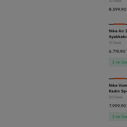
10 Renk
8.399,90
-
20
%
Nike Air
Ayakkabı
10 Renk
6.719,90 
2 ve Üze
-
20
%
Nike Vom
Kadın Sp
20 Renk
7.999,90
2 ve Üze