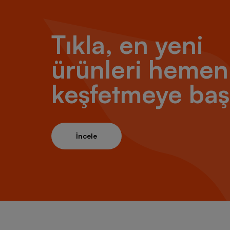
önce te
Ayakka
Ayrıca 
Tıkla, en yeni
bedende
oturmas
ürünleri hemen
Koşu K
keşfetmeye baş
Koşu g
koşu an
ürünler
giyim ür
Koşu kı
İncele
Koşu kı
Koşu gi
Naylon,
Teknik 
sürtünm
Koşu sı
Kadın