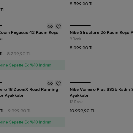
8.399,90 TL
 TL
 Zoom Pegasus 42 Kadın Koşu
Nike Structure 26 Kadın Koşu 
sı
9 Renk
8.999,90 TL
TL
8.399,90 TL
rine Sepette Ek %10 İndirim
ero 18 ZoomX Road Running
Nike Vomero Plus SS26 Kadın 
or Ayakkabı
Ayakkabı
12 Renk
 TL
9.999,90 TL
10.999,90 TL
rine Sepette Ek %10 İndirim