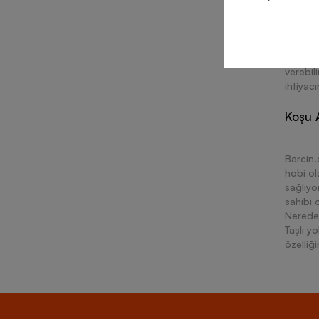
Koşu iç
önemli 
sağlaya
verebil
ihtiyac
Koşu A
Barcin.
hobi ol
sağlıyo
sahibi o
Nerede 
Taşlı y
özelliğ
oynuyor
Favori 
değişik
ayakkab
ayakkab