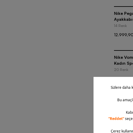
Nike Peg
Ayakkabı
14 Renk
12.999,90
Nike Vom
Kadın Sp
20 Renk
9.999,90