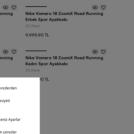
unning
Nike Vomero 18 ZoomX Road Running
Erkek Spor Ayakkabı
20 Renk
9.999,90 TL
unning
Nike Vomero 18 ZoomX Road Running
Kadın Spor Ayakkabı
20 Renk
9.999,90 TL
ntüledin
25