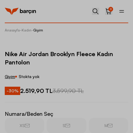
0
Anasayfa
-
Kadın
-
Giyim
Nike Ai
Nike Air Jordan Brooklyn Fleece Kadın
Pantolon
Giyim
Stokta yok
2.519,90 TL
3.599,90 TL
-
30
%
Numara/Beden Seç
XS
S
M