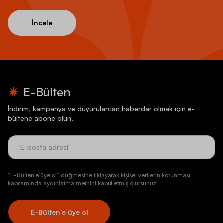
İncele
E-Bülten
İndirim, kampanya ve duyurulardan haberdar olmak için e-
bültene abone olun.
“E-Bülten’e üye ol” düğmesine tıklayarak kişisel verilerin korunması
kapsamında aydınlatma metnini kabul etmiş olursunuz.
E-Bülten’e üye ol