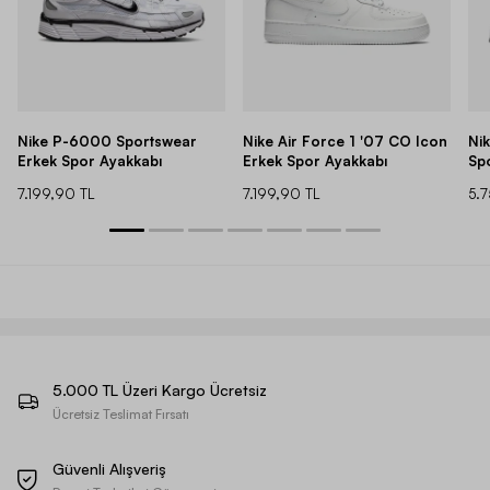
Nike P-6000 Sportswear
Nike Air Force 1 '07 CO Icon
Ni
Erkek Spor Ayakkabı
Erkek Spor Ayakkabı
Sp
7.199,90 TL
7.199,90 TL
5.
5.000 TL Üzeri Kargo Ücretsiz
Ücretsiz Teslimat Fırsatı
Güvenli Alışveriş