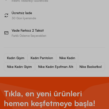
Resmi Tedarikçi Güvencesi
Ücretsiz İade
30 Gün İçerisinde
Vade Farksız 2 Taksit
Farklı Ödeme Seçenekleri
Kadın Giyim
Kadın Pantolon
Nike Kadın
Nike Kadın Giyim
Nike Kadın Eşofman Altı
Nike Basketbol
Tıkla, en yeni ürünleri
hemen keşfetmeye başla!