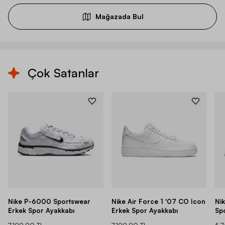
Mağazada Bul
Çok Satanlar
Nike P-6000 Sportswear
Nike Air Force 1 '07 CO Icon
Ni
Erkek Spor Ayakkabı
Erkek Spor Ayakkabı
Sp