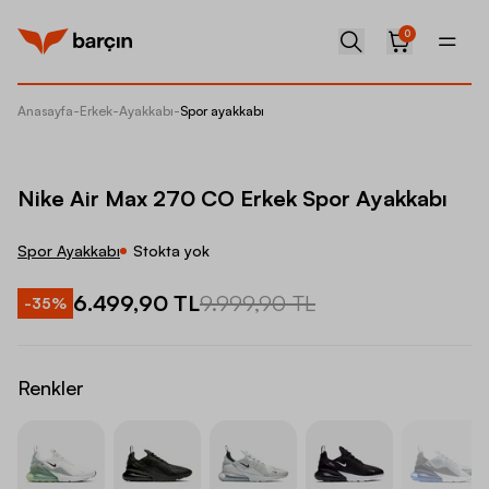
0
Anasayfa
-
Erkek
-
Ayakkabı
-
Spor ayakkabı
Nike Ai
Nike Air Max 270 CO Erkek Spor Ayakkabı
Spor Ayakkabı
Stokta yok
6.499,90 TL
9.999,90 TL
-
35
%
Renkler