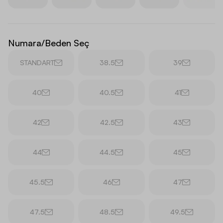
Numara/Beden Seç
STANDART
38.5
39
40
40.5
41
42
42.5
43
44
44.5
45
45.5
46
47
47.5
48.5
49.5