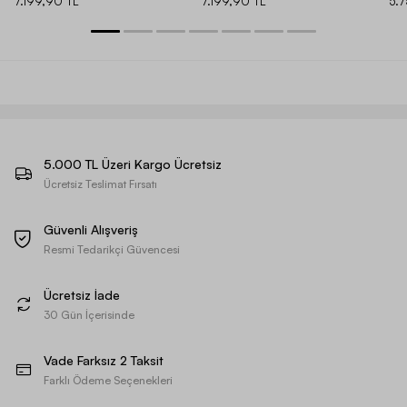
7.199,90 TL
7.199,90 TL
5.
5.000 TL Üzeri Kargo Ücretsiz
Ücretsiz Teslimat Fırsatı
Güvenli Alışveriş
Resmi Tedarikçi Güvencesi
Ücretsiz İade
30 Gün İçerisinde
Vade Farksız 2 Taksit
Farklı Ödeme Seçenekleri