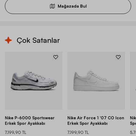
Mağazada Bul
Çok Satanlar
Nike P-6000 Sportswear
Nike Air Force 1 '07 CO Icon
Ni
Erkek Spor Ayakkabı
Erkek Spor Ayakkabı
Sp
7.199,90 TL
7.199,90 TL
5.