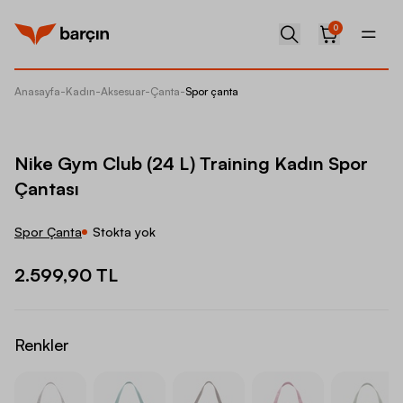
0
Anasayfa
-
Kadın
-
Aksesuar
-
Çanta
-
Spor çanta
Nike Gy
Nike Gym Club (24 L) Training Kadın Spor
Çantası
Spor Çanta
Stokta yok
2.599,90 TL
Renkler