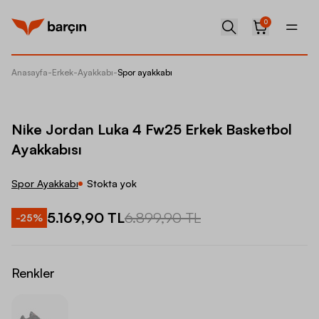
0
Anasayfa
-
Erkek
-
Ayakkabı
-
Spor ayakkabı
Nike Jo
Nike Jordan Luka 4 Fw25 Erkek Basketbol
Ayakkabısı
Spor Ayakkabı
Stokta yok
5.169,90 TL
6.899,90 TL
-
25
%
Renkler