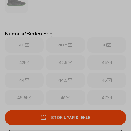
Numara/Beden Seç
40
40.5
41
42
42.5
43
44
44.5
45
45.5
46
47
STOK UYARISI EKLE