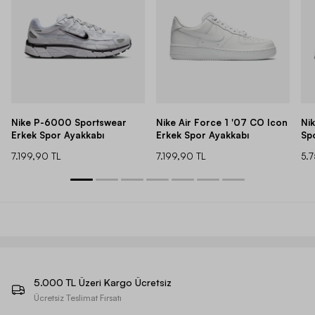
Nike P-6000 Sportswear
Nike Air Force 1 '07 CO Icon
Ni
Erkek Spor Ayakkabı
Erkek Spor Ayakkabı
Sp
7.199,90 TL
7.199,90 TL
5.
5.000 TL Üzeri Kargo Ücretsiz
Ücretsiz Teslimat Fırsatı