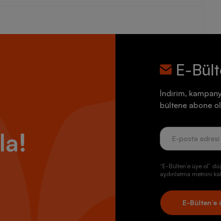
E-Bül
İndirim, kampany
bültene abone ol
la!
“E-Bülten’e üye ol” dü
aydınlatma metnini kab
E-Bülten’e 