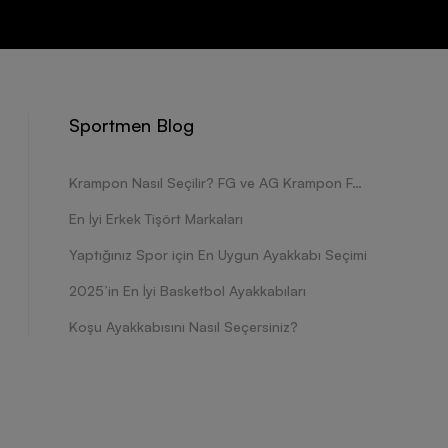
Sportmen Blog
Krampon Nasıl Seçilir? FG ve AG Krampon Farkları Nelerdir?
En İyi Erkek Tişört Markaları
Yaptığınız Spor için En Uygun Ayakkabı Seçimi
2025’in En İyi Basketbol Ayakkabıları
Koşu Ayakkabısını Nasıl Seçersiniz?