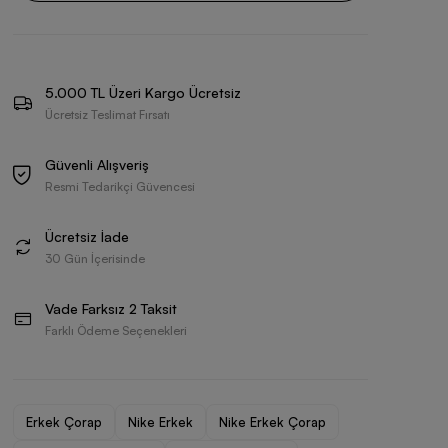
5.000 TL Üzeri Kargo Ücretsiz
Ücretsiz Teslimat Fırsatı
Güvenli Alışveriş
Resmi Tedarikçi Güvencesi
Ücretsiz İade
30 Gün İçerisinde
Vade Farksız 2 Taksit
Farklı Ödeme Seçenekleri
Erkek Çorap
Nike Erkek
Nike Erkek Çorap