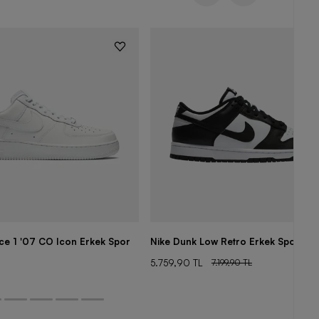
rce 1 '07 CO Icon Erkek Spor
Nike Dunk Low Retro Erkek Spor Aya
5.759,90 TL
7.199,90 TL