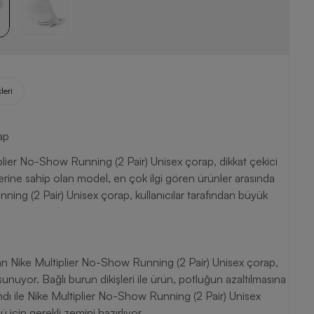
leri
ap
tiplier No-Show Running (2 Pair) Unisex çorap, dikkat çekici
klerine sahip olan model, en çok ilgi gören ürünler arasında
nning (2 Pair) Unisex çorap, kullanıcılar tarafından büyük
ı olan Nike Multiplier No-Show Running (2 Pair) Unisex çorap,
nuyor. Bağlı burun dikişleri ile ürün, potluğun azaltılmasına
ndı ile Nike Multiplier No-Show Running (2 Pair) Unisex
çin gerekli zemini hazırlıyor.