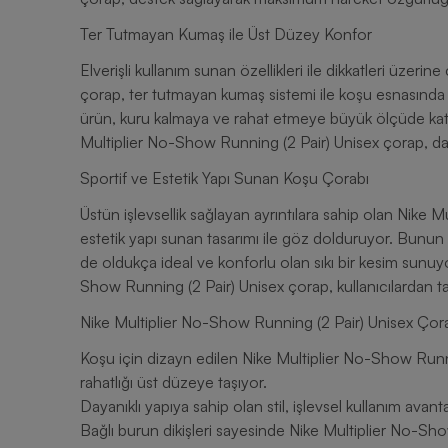
Ter Tutmayan Kumaş ile Üst Düzey Konfor
Elverişli kullanım sunan özellikleri ile dikkatleri üze
çorap, ter tutmayan kumaş sistemi ile koşu esnasında 
ürün, kuru kalmaya ve rahat etmeye büyük ölçüde ka
Multiplier No-Show Running (2 Pair) Unisex çorap, daha 
Sportif ve Estetik Yapı Sunan Koşu Çorabı
Üstün işlevsellik sağlayan ayrıntılara sahip olan Nike 
estetik yapı sunan tasarımı ile göz dolduruyor. Bunun y
de oldukça ideal ve konforlu olan sıkı bir kesim sunuy
Show Running (2 Pair) Unisex çorap, kullanıcılardan ta
Nike Multiplier No-Show Running (2 Pair) Unisex Çora
Koşu için dizayn edilen Nike Multiplier No-Show Runn
rahatlığı üst düzeye taşıyor.
Dayanıklı yapıya sahip olan stil, işlevsel kullanım avanta
Bağlı burun dikişleri sayesinde Nike Multiplier No-Sh