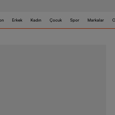
on
Erkek
Kadın
Çocuk
Spor
Markalar
O
Nike Multipl