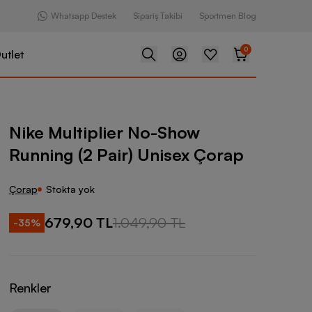
Whatsapp Destek
Sipariş Takibi
Sportmen Blog
0
utlet
ier No-Show Running (2 Pair) Unisex Çorap
Nike Multiplier No-Show
Running (2 Pair) Unisex Çorap
Çorap
Stokta yok
679,90 TL
1.049,90 TL
-
35
%
Renkler