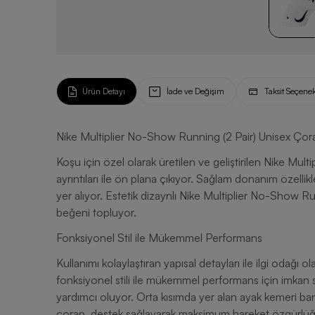
Ürün Detayı
İade ve Değişim
Taksit Seçenek
Nike Multiplier No-Show Running (2 Pair) Unisex Çor
Koşu için özel olarak üretilen ve geliştirilen Nike Mul
ayrıntıları ile ön plana çıkıyor. Sağlam donanım özelli
yer alıyor. Estetik dizaynlı Nike Multiplier No-Show Ru
beğeni topluyor.
Fonksiyonel Stil ile Mükemmel Performans
Kullanımı kolaylaştıran yapısal detayları ile ilgi odağ
fonksiyonel stili ile mükemmel performans için imkan su
yardımcı oluyor. Orta kısımda yer alan ayak kemeri ba
çorap, destek sağlayarak maksimum hareket özgürlüğü i