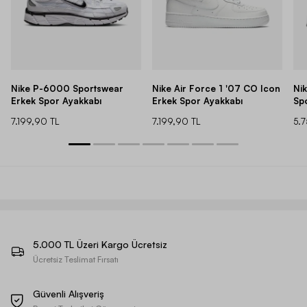
Nike P-6000 Sportswear
Nike Air Force 1 '07 CO Icon
Ni
Erkek Spor Ayakkabı
Erkek Spor Ayakkabı
Sp
7.199,90 TL
7.199,90 TL
5.
5.000 TL Üzeri Kargo Ücretsiz
Ücretsiz Teslimat Fırsatı
Güvenli Alışveriş