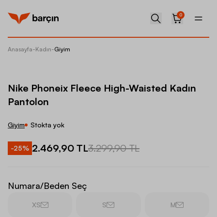
0
Anasayfa
-
Kadın
-
Giyim
Nike Ph
Nike Phoneix Fleece High-Waisted Kadın
Pantolon
Giyim
Stokta yok
2.469,90 TL
3.299,90 TL
-
25
%
Numara/Beden Seç
XS
S
M