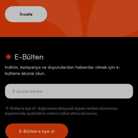
İncele
E-Bülten
İndirim, kampanya ve duyurulardan haberdar olmak için e-
bültene abone olun.
“E-Bülten’e üye ol” düğmesine tıklayarak kişisel verilerin korunması
kapsamında aydınlatma metnini kabul etmiş olursunuz.
E-Bülten’e üye ol