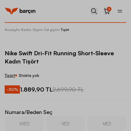
0
Anasayfa
-
Kadın
-
Giyim
-
Üst giyim
-
Tişört
Nike Sw
Nike Swift Dri-Fit Running Short-Sleeve
Kadın Tişört
Tişört
Stokta yok
1.889,90 TL
2.699,90 TL
-
30
%
Numara/Beden Seç
XS
S
M