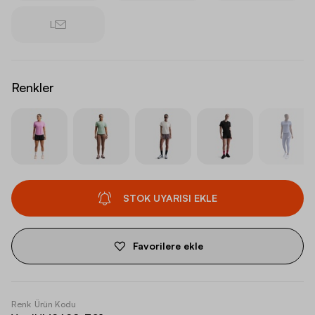
L
Renkler
STOK UYARISI EKLE
Favorilere ekle
Renk
Ürün Kodu