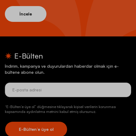
İncele
E-Bülten
İndirim, kampanya ve duyurulardan haberdar olmak için e-
bültene abone olun.
“E-Bülten’e üye ol” düğmesine tıklayarak kişisel verilerin korunması
kapsamında aydınlatma metnini kabul etmiş olursunuz.
E-Bülten’e üye ol