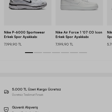
Nike P-6000 Sportswear
Nike Air Force 1 '07 CO Icon
Ni
Erkek Spor Ayakkabı
Erkek Spor Ayakkabı
Sp
7.199,90 TL
7.199,90 TL
5.
5.000 TL Üzeri Kargo Ücretsiz
Ücretsiz Teslimat Fırsatı
Güvenli Alışveriş