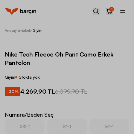
0
Anasayfa
-
Erkek
-
Giyim
Nike Te
Nike Tech Fleece Oh Pant Camo Erkek
Pantolon
Giyim
Stokta yok
4.269,90 TL
6.099,90 TL
-
30
%
Numara/Beden Seç
XS
S
M