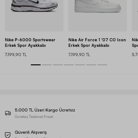
Nike P-6000 Sportswear
Nike Air Force 1 '07 CO Icon
Ni
Erkek Spor Ayakkabı
Erkek Spor Ayakkabı
Sp
7.199,90 TL
7.199,90 TL
5.
5.000 TL Üzeri Kargo Ücretsiz
Ücretsiz Teslimat Fırsatı
Güvenli Alışveriş