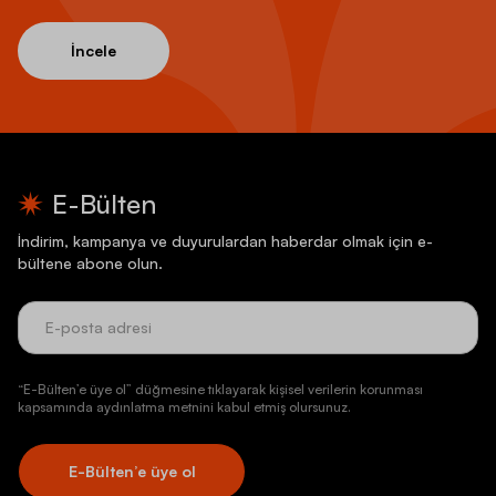
İncele
E-Bülten
İndirim, kampanya ve duyurulardan haberdar olmak için e-
bültene abone olun.
“E-Bülten’e üye ol” düğmesine tıklayarak kişisel verilerin korunması
kapsamında aydınlatma metnini kabul etmiş olursunuz.
E-Bülten’e üye ol