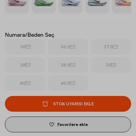
Numara/Beden Seç
36
36.5
37.5
38
38.5
39
40
40.5
STOK UYARISI EKLE
Favorilere ekle