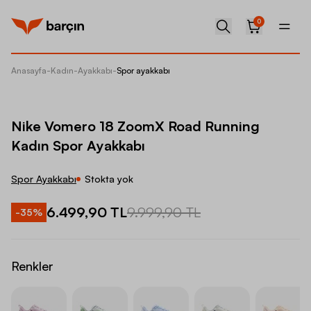
0
Anasayfa
-
Kadın
-
Ayakkabı
-
Spor ayakkabı
Nike Vo
Nike Vomero 18 ZoomX Road Running
Kadın Spor Ayakkabı
Spor Ayakkabı
Stokta yok
6.499,90 TL
9.999,90 TL
-
35
%
Renkler