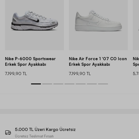
Nike P-6000 Sportswear
Nike Air Force 1 '07 CO Icon
Ni
Erkek Spor Ayakkabı
Erkek Spor Ayakkabı
Sp
7.199,90 TL
7.199,90 TL
5.
5.000 TL Üzeri Kargo Ücretsiz
Ücretsiz Teslimat Fırsatı