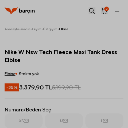
0
Anasayfa
-
Kadın
-
Giyim
-
Üst giyim
-
Elbise
Nike W 
Nike W Nsw Tech Fleece Maxi Tank Dress
Elbise
Elbise
Stokta yok
3.379,90 TL
5.199,90 TL
-
35
%
Numara/Beden Seç
XS
M
L