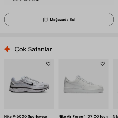
Mağazada Bul
Çok Satanlar
Nike P-6000 Sportswear
Nike Air Force 1 '07 CO Icon
Ni