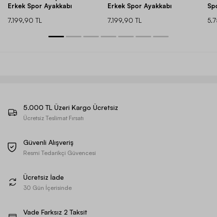
Erkek Spor Ayakkabı
Erkek Spor Ayakkabı
Sp
7.199,90 TL
7.199,90 TL
5.
5.000 TL Üzeri Kargo Ücretsiz
Ücretsiz Teslimat Fırsatı
Güvenli Alışveriş
Resmi Tedarikçi Güvencesi
Ücretsiz İade
30 Gün İçerisinde
Vade Farksız 2 Taksit