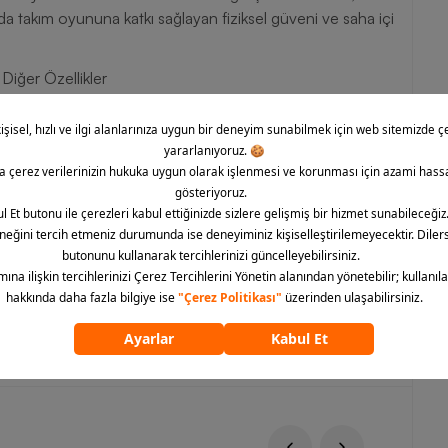
a takım oyununa katkı sağlayan fiziksel güveni ve saha içi
iğer Özellikler
rır.
r.
ndur.
 yıldızların ilham verdiği ileri düzey kramponla, oyunun
 ürününü hemen sipariş edebilir, sahada hızın ve tutuşun
ümünü göster