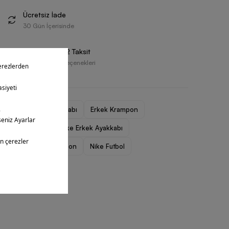
Ücretsiz İade
30 Gün İçerisinde
Vade Farksız 2 Taksit
Farklı Ödeme Seçenekleri
Erkek Spor Ayakkabı
Erkek Krampon
Nike Erkek
Nike Erkek Ayakkabı
Nike Erkek Krampon
Nike Futbol
Nike Mercurial