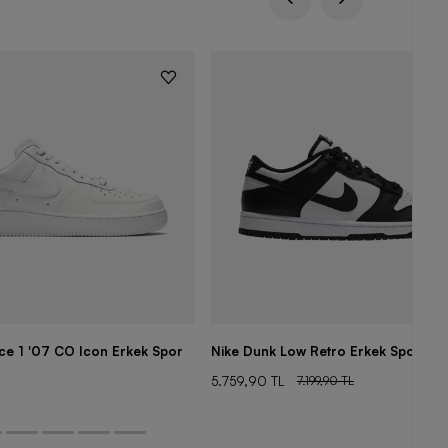
rce 1 '07 CO Icon Erkek Spor
Nike Dunk Low Retro Erkek Spor Aya
5.759,90 TL
7.199,90 TL