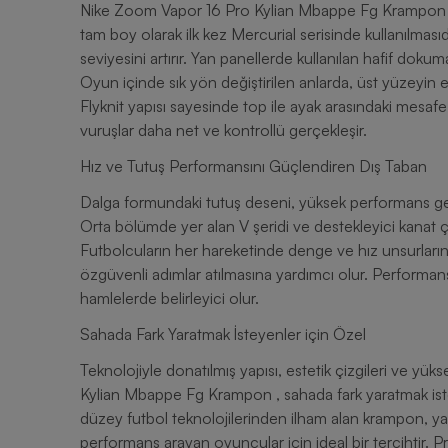
Nike Zoom Vapor 16 Pro Kylian Mbappe Fg Krampon en d
tam boy olarak ilk kez Mercurial serisinde kullanılması
seviyesini artırır. Yan panellerde kullanılan hafif doku
Oyun içinde sık yön değiştirilen anlarda, üst yüzeyin esn
Flyknit yapısı sayesinde top ile ayak arasındaki mesaf
vuruşlar daha net ve kontrollü gerçekleşir.
Hız ve Tutuş Performansını Güçlendiren Dış Taban
Dalga formundaki tutuş deseni, yüksek performans ger
Orta bölümde yer alan V şeridi ve destekleyici kanat çi
Futbolcuların her hareketinde denge ve hız unsurların
özgüvenli adımlar atılmasına yardımcı olur. Performansı
hamlelerde belirleyici olur.
Sahada Fark Yaratmak İsteyenler için Özel
Teknolojiyle donatılmış yapısı, estetik çizgileri ve y
Kylian Mbappe Fg Krampon , sahada fark yaratmak isteyen futbolcular için benzersiz bir tercihtir. Nike’ın ileri
düzey futbol teknolojilerinden ilham alan krampon, yal
performans arayan oyuncular için ideal bir tercihtir. P