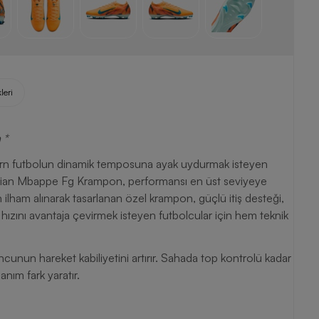
leri
 *
Modern futbolun dinamik temposuna ayak uydurmak isteyen
Kylian Mbappe Fg Krampon, performansı en üst seviyeye
ilham alınarak tasarlanan özel krampon, güçlü itiş desteği,
a hızını avantaja çevirmek isteyen futbolcular için hem teknik
unun hareket kabiliyetini artırır. Sahada top kontrolü kadar
nım fark yaratır.