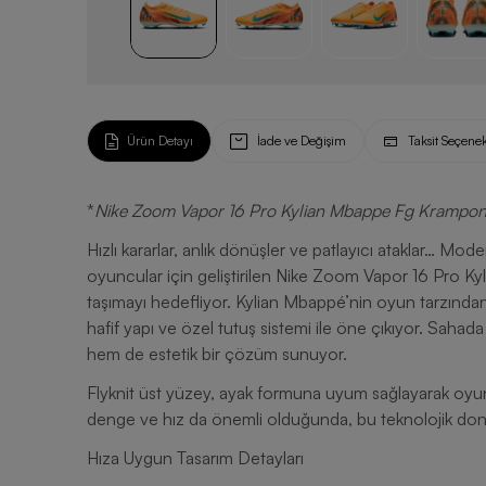
Ürün Detayı
İade ve Değişim
Taksit Seçenek
*
Nike Zoom Vapor 16 Pro Kylian Mbappe Fg Krampon
Hızlı kararlar, anlık dönüşler ve patlayıcı ataklar… 
oyuncular için geliştirilen Nike Zoom Vapor 16 Pro 
taşımayı hedefliyor. Kylian Mbappé’nin oyun tarzından 
hafif yapı ve özel tutuş sistemi ile öne çıkıyor. Sahad
hem de estetik bir çözüm sunuyor.
Flyknit üst yüzey, ayak formuna uyum sağlayarak oyunc
denge ve hız da önemli olduğunda, bu teknolojik dona
Hıza Uygun Tasarım Detayları