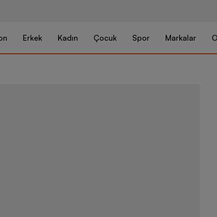
on
Erkek
Kadın
Çocuk
Spor
Markalar
O
Nike Zoom V