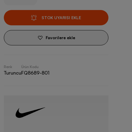
STOK UYARISI EKLE
Favorilere ekle
Renk
Ürün Kodu
Turuncu
FQ8689-801