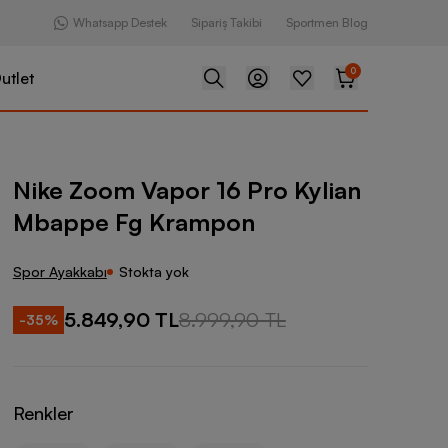
Whatsapp Destek
Sipariş Takibi
Sportmen Blog
0
utlet
apor 16 Pro Kylian Mbappe Fg Krampon
Nike Zoom Vapor 16 Pro Kylian
Mbappe Fg Krampon
Spor Ayakkabı
Stokta yok
5.849,90 TL
8.999,90 TL
-
35
%
Renkler