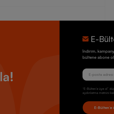
E-Bül
İndirim, kampany
bültene abone ol
la!
“E-Bülten’e üye ol” dü
aydınlatma metnini kab
E-Bülten’e 