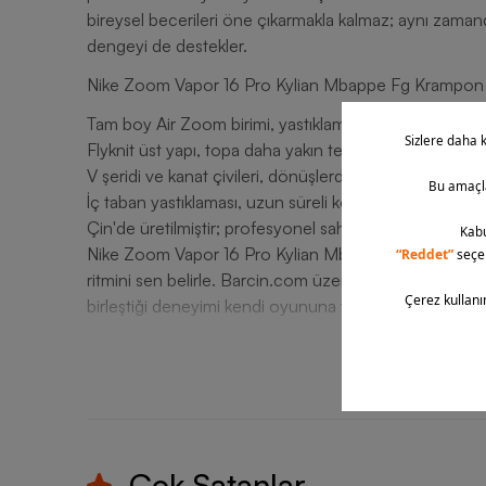
bireysel becerileri öne çıkarmakla kalmaz; aynı zamand
dengeyi de destekler.
Nike Zoom Vapor 16 Pro Kylian Mbappe Fg Krampon D
Tam boy Air Zoom birimi, yastıklama ve itiş gücünü artı
Flyknit üst yapı, topa daha yakın temas ve destek suna
V şeridi ve kanat çivileri, dönüşlerde denge sağlar.
İç taban yastıklaması, uzun süreli konfor sunar.
Çin'de üretilmiştir; profesyonel saha koşullarına uygu
Nike Zoom Vapor 16 Pro Kylian Mbappe Fg Krampon gibi
ritmini sen belirle. Barcin.com üzerinden Nike futbol
birleştiği deneyimi kendi oyununa taşıyabilirsin.
T
Çok Satanlar