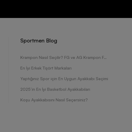
Sportmen Blog
Krampon Nasıl Seçilir? FG ve AG Krampon Farkları Nelerdir?
En İyi Erkek Tişört Markaları
Yaptığınız Spor için En Uygun Ayakkabı Seçimi
2025’in En İyi Basketbol Ayakkabıları
Koşu Ayakkabısını Nasıl Seçersiniz?