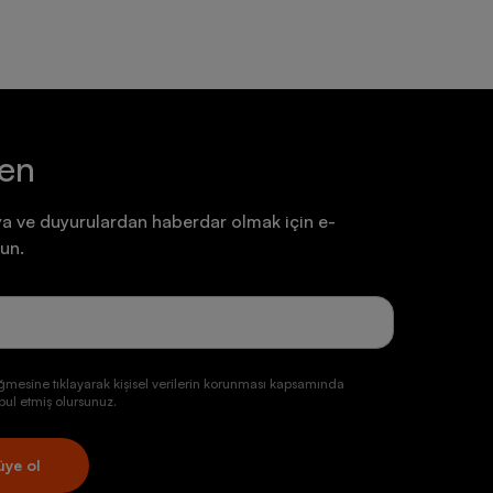
ten
a ve duyurulardan haberdar olmak için e-
un.
ğmesine tıklayarak kişisel verilerin korunması kapsamında
ul etmiş olursunuz.
üye ol