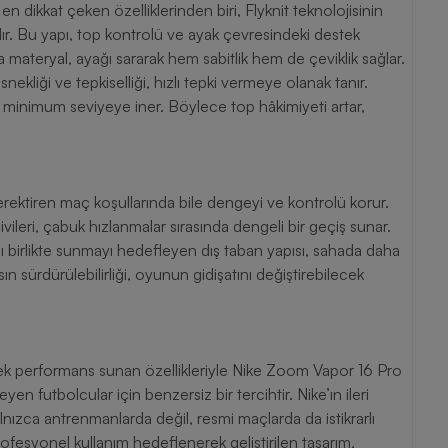
ikkat çeken özelliklerinden biri, Flyknit teknolojisinin
dır. Bu yapı, top kontrolü ve ayak çevresindeki destek
ma materyal, ayağı sararak hem sabitlik hem de çeviklik sağlar.
ekliği ve tepkiselliği, hızlı tepki vermeye olanak tanır.
e minimum seviyeye iner. Böylece top hâkimiyeti artar,
ektiren maç koşullarında bile dengeyi ve kontrolü korur.
vileri, çabuk hızlanmalar sırasında dengeli bir geçiş sunar.
ı birlikte sunmayı hedefleyen dış taban yapısı, sahada daha
n sürdürülebilirliği, oyunun gidişatını değiştirebilecek
üksek performans sunan özellikleriyle Nike Zoom Vapor 16 Pro
nızca antrenmanlarda değil, resmi maçlarda da istikrarlı
rofesyonel kullanım hedeflenerek geliştirilen tasarım,