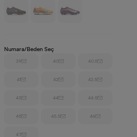
Numara/Beden Seç
39
40
40.5
41
42
42.5
43
44
44.5
45
45.5
46
47