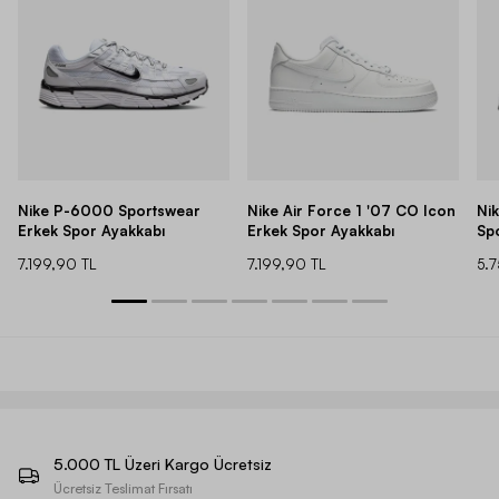
Nike P-6000 Sportswear
Nike Air Force 1 '07 CO Icon
Ni
Erkek Spor Ayakkabı
Erkek Spor Ayakkabı
Sp
7.199,90 TL
7.199,90 TL
5.
5.000 TL Üzeri Kargo Ücretsiz
Ücretsiz Teslimat Fırsatı