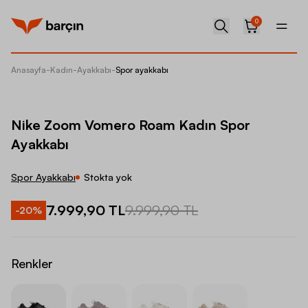
0
Anasayfa
-
Kadın
-
Ayakkabı
-
Spor ayakkabı
Nike Z
Nike Zoom Vomero Roam Kadın Spor
Ayakkabı
Spor Ayakkabı
Stokta yok
7.999,90 TL
9.999,90 TL
-
20
%
Renkler