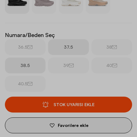
Numara/Beden Seç
36.5
37.5
38
38.5
39
40
40.5
STOK UYARISI EKLE
Favorilere ekle