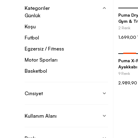
Kategoriler
Günlük
Puma Dry
Gym & Tr
Koşu
Tişört
2 Renk
Futbol
1.699,00 
Egzersiz / Fitness
-
35
%
Motor Sporları
Puma X-R
Ayakkabı
Basketbol
9 Renk
2.989,90
Cinsiyet
Kullanım Alanı