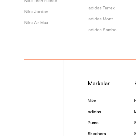
Nike Tech Fleece
adidas Terrex
Nike Jordan
adidas Mont
Nike Air Max
adidas Samba
Markalar
Nike
adidas
Puma
Skechers
S