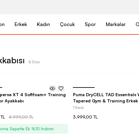
on
Erkek
Kadın
Çocuk
Spor
Markalar
O
kkabısı
8 Ürün
perse XT 4 Softfoam+ Training
Puma DryCELL TAD Essentials
or Ayakkabı
Tapered Gym & Training Erkek
Altı
1 Renk
 TL
4.999,00 TL
3.999,00 TL
rine Sepette Ek %10 İndirim