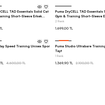
CELL TAD Essentials Solid Cat
Puma DryCELL TAD Essentials S
aining Short-Sleeve Erkek
Gym & Training Short-Sleeve 
Tişört
2 Renk
TL
1.699,00 TL
-
35
%
ay Speed Training Unisex Spor
Puma Studio Ultrabare Trainin
Tayt
1 Renk
 TL
4.600,00 TL
1.369,90 TL
2.100,00 TL