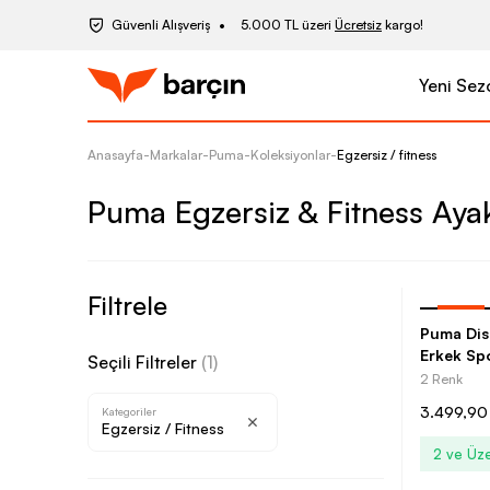
Güvenli Alışveriş
5.000 TL üzeri
Ücretsiz
kargo!
Yeni Sez
Anasayfa
-
Markalar
-
Puma
-
Koleksiyonlar
-
Egzersiz / fitness
Puma Egzersiz & Fitness Aya
Filtrele
-
30
%
Puma Dis
Erkek Sp
Seçili Filtreler
(
1
)
2 Renk
3.499,90
Kategoriler
Egzersiz / Fitness
2 ve Üze