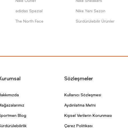
Nike Outlet
Nike Sneakers
adidas Spezial
Nike Yeni Sezon
The North Face
Sürdürülebilir Ürünler
Kurumsal
Sözleşmeler
Hakkımızda
Kullanıcı Sözleşmesi
Mağazalarımız
Aydınlatma Metni
Sportmen Blog
Kişisel Verilerin Korunması
ürdürülebilirlik
Çerez Politikası