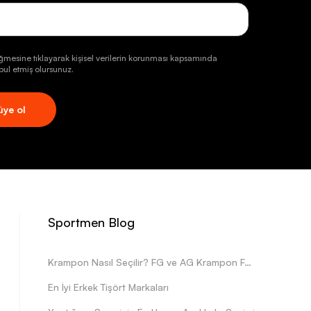
ğmesine tıklayarak kişisel verilerin korunması kapsamında
ul etmiş olursunuz.
üye ol
Sportmen Blog
Krampon Nasıl Seçilir? FG ve AG Krampon Farkları Nelerdir?
En İyi Erkek Tişört Markaları