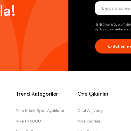
la!
“E-Bülten’e üye ol” dü
aydınlatma metnini kab
E-Bülten’e 
Trend Kategoriler
Öne Çıkanlar
Nike Erkek Spor Ayakkabı
Okul Alışverişi
Nike P-6000
Nike İndirimi