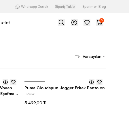
Whatsapp Destek
Sipariş Takibi
Sportmen Blog
0
utlet
Varsayılan
 Woven
Puma Cloudspun Jogger Erkek Pantolon
 Eşofman
1 Renk
5.499,00 TL