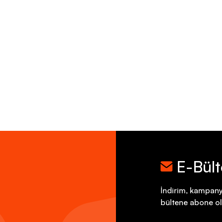
E-Bül
İndirim, kampany
bültene abone ol