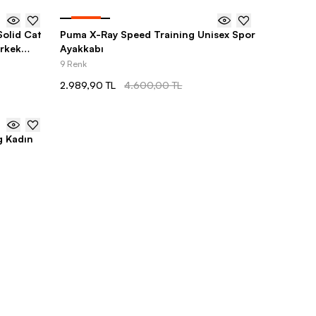
-
35
%
olid Cat
Puma X-Ray Speed Training Unisex Spor
Erkek
Ayakkabı
9 Renk
2.989,90 TL
4.600,00 TL
g Kadın