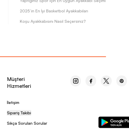
Yaptığınız Spor için En Uygun Ayakkabı Seçimi
2025’in En İyi Basketbol Ayakkabıları
Koşu Ayakkabısını Nasıl Seçersiniz?
Müşteri
Hizmetleri
İletişim
Sipariş Takibi
Sıkça Sorulan Sorular