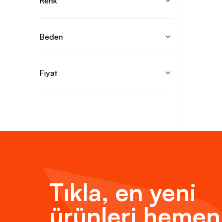
Renk
Beden
Fiyat
Tıkla, en yeni
ürünleri hemen