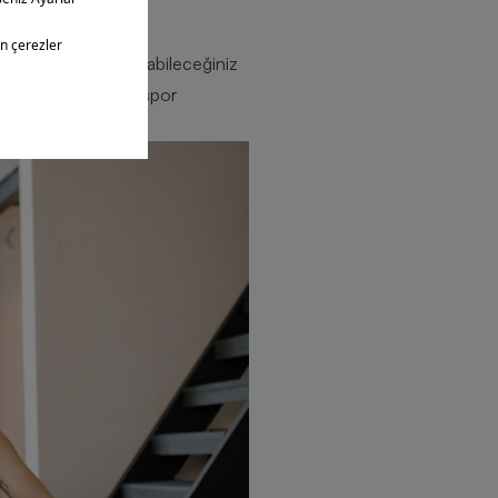
u sene belki de her
alarından seçim yapabileceğiniz
2 yılında en sevilen spor