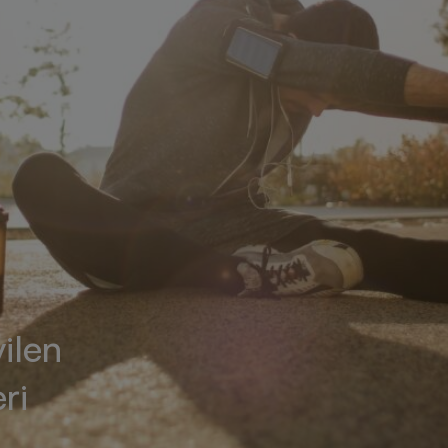
ilen
ri