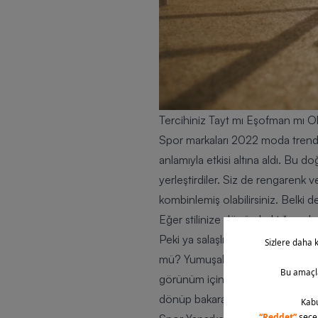
Tercihiniz Tayt mı Eşofman mı 
Spor markaları 2022 moda trendl
anlamıyla etkisi altına aldı. Bu
yerleştirdiler. Siz de rengarenk 
kombinlemiş olabilirsiniz. Belki d
Eğer stilinize dönüp baktığınızd
Peki ya salaşlığı, konforu ve ço
mü? Yumuşak ve havalı eşofmanları
görünüm için aynı renklerde eşof
dönüp bakarak eşofman ve tayt k