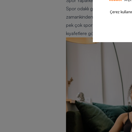
Spor Yaparken Tercih Ettiğiniz Ü
Spor odaklı giysiler gelişmeye d
zamankinden daha kolay olabilir
pek çok spor kıyafeti mevcuttur. 
kıyafetlere göz atmaya ne dersin