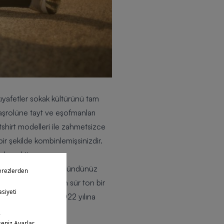
yafetler sokak kültürünü tam
aşrolüne tayt ve eşofmanları
tshirt modelleri ile zahmetsizce
ir şekilde kombinlemişsinizdir.
i demektir.
dar yer alıyor hiç düşündünüz
ilirsiniz. Ya da ton sür ton bir
şsinizdir. Şimdi 2022 yılına