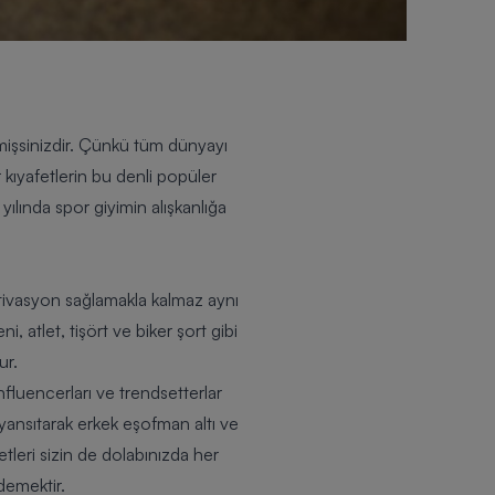
mişsinizdir. Çünkü tüm dünyayı
 kıyafetlerin bu denli popüler
lında spor giyimin alışkanlığa
tivasyon sağlamakla kalmaz aynı
 atlet, tişört ve biker şort gibi
ur.
fluencerları ve trendsetterlar
 yansıtarak erkek
eşofman altı
ve
etleri sizin de dolabınızda her
demektir.