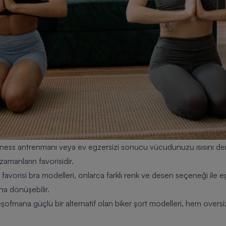
itness antrenmanı veya ev egzersizi sonucu vücudunuzu ısısını de
amanların favorisidir.
avorisi bra modelleri, onlarca farklı renk ve desen seçeneği ile egz
na dönüşebilir.
eşofmana güçlü bir alternatif olan biker şort modelleri, hem oversi