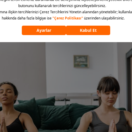
rünler Hangisiydi?
evam ederken fitness performansını bir sonraki seviyeye taşımak b
. Nitekim modayı antrenmanların bir parçasına dönüştürecek ve ar
Peki siz en çok hangi ürünleri tercih ettiğinizi belirlemek için 202
iz?