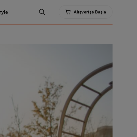
tyle
Alışverişe Başla