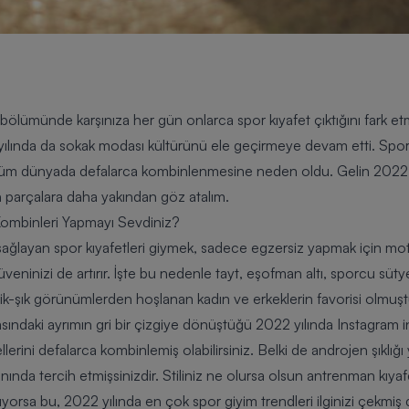
ölümünde karşınıza her gün onlarca spor kıyafet çıktığını fark et
2 yılında da sokak modası kültürünü ele geçirmeye devam etti. Spor
 tüm dünyada defalarca kombinlenmesine neden oldu. Gelin 2022 yı
 parçalara daha yakından göz atalım.
Kombinleri Yapmayı Sevdiniz?
sağlayan spor kıyafetleri giymek, sadece egzersiz yapmak için mo
inizi de artırır. İşte bu nedenle tayt, eşofman altı, sporcu sütyeni,
tik-şık görünümlerden hoşlanan kadın ve erkeklerin favorisi olmuşt
sındaki ayrımın gri bir çizgiye dönüştüğü 2022 yılında Instagram in
erini defalarca kombinlemiş olabilirsiniz. Belki de androjen şıklığı
nında tercih etmişsinizdir. Stiliniz ne olursa olsun antrenman kıyaf
orsa bu, 2022 yılında en çok spor giyim trendleri ilginizi çekmiş 