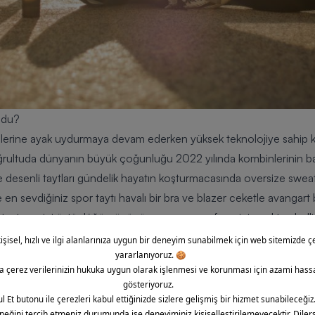
Oldu?
erine ayak uydurmaya devam ederken yüksek teknolojiye sahip kı
 doğrultuda dünyanın büyük çoğunluğu 2022 yılında kombinlerinin b
ve desenli taytları gündelik hayatın koşturmacasında oversize swea
e en sevdiğiniz spor taytı havalı bir
bra
ve blazer ceketle avangart b
a taytın ezici üstünlüğü gözünüze çarpıyorsa favoriniz çoktan bell
k yönlülüğü ile öne çıkan eşofman altı modelleri dolabınızda ne ka
 tişört ve en sevdiğiniz spor ayakkabı ile defalarca kez giymiş olab
man takımları oversize kaban modelleri ile tamamlamayı tercih etmi
ombinlerinin üstünlüğüne göre favorinizi seçin!