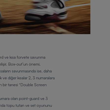
ard ve kısa forvete savunma
lişir. Box-out’un önemi,
 Kısaların savunmasında ise, daha
k ve diğer kısalar 2, 3 numaralara
 bir tanesi “
Double Screen
 numara olan point-guard ve 3
karıda topu tutan ve set oyununu