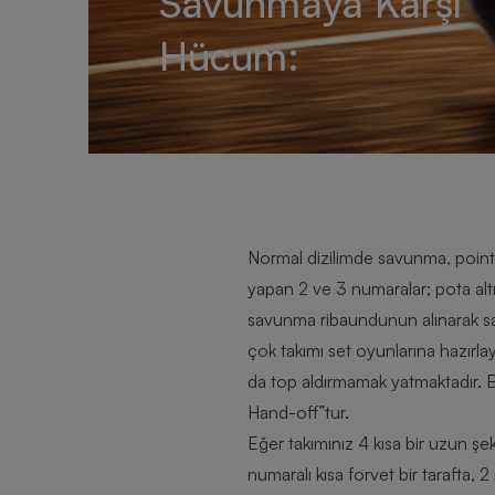
Savunmaya Karşı
Hücum:
Normal dizilimde savunma, point
yapan 2 ve 3 numaralar; pota al
savunma ribaundunun alınarak sağlı
çok takımı set oyunlarına hazırla
da top aldırmamak yatmaktadır. Bö
Hand-off
”tur.
Eğer takımınız 4 kısa bir uzun ş
numaralı kısa forvet bir tarafta,