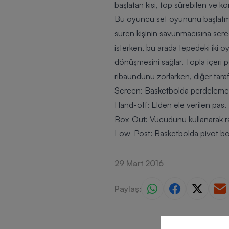
başlatan kişi, top sürebilen ve k
Bu oyuncu set oyununu başlatma 
süren kişinin savunmacısına scre
isterken, bu arada tepedeki iki o
dönüşmesini sağlar. Topla içeri 
ribaundunu zorlarken, diğer tara
Screen:
Basketbolda perdeleme
Hand-off:
Elden ele verilen pas.
Box-Out:
Vücudunu kullanarak ra
Low-Post:
Basketbolda pivot bö
29 Mart 2016
Paylaş: