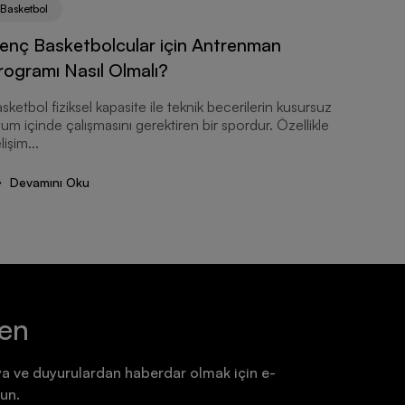
Basketbol
Basketbo
enç Basketbolcular için Antrenman
Sokak B
rogramı Nasıl Olmalı?
Modell
sketbol fiziksel kapasite ile teknik becerilerin kusursuz
Sokak bas
um içinde çalışmasını gerektiren bir spordur. Özellikle
ani duruş
lişim...
ayakkabıy
kriterlerde
Devamını Oku
Devam
ten
a ve duyurulardan haberdar olmak için e-
un.