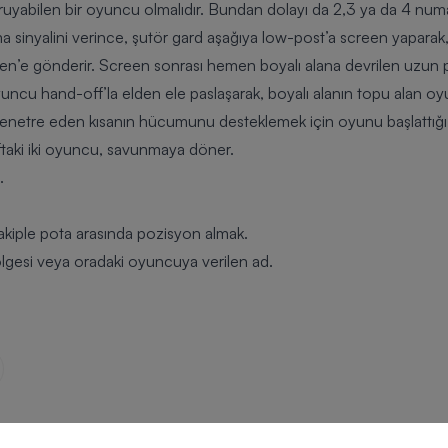
oruyabilen bir oyuncu olmalıdır. Bundan dolayı da 2,3 ya da 4 numar
sinyalini verince, şutör gard aşağıya low-post’a screen yaparak
en’e gönderir. Screen sonrası hemen boyalı alana devrilen uzun p
yuncu hand-off’la elden ele paslaşarak, boyalı alanın topu alan oy
penetre eden kısanın hücumunu desteklemek için oyunu başlattığı 
ftaki iki oyuncu, savunmaya döner.
.
kiple pota arasında pozisyon almak.
lgesi veya oradaki oyuncuya verilen ad.