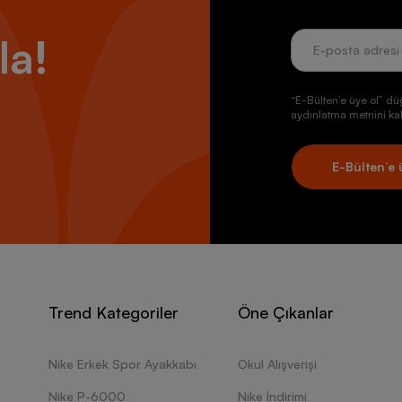
la!
“E-Bülten’e üye ol” dü
aydınlatma metnini kab
E-Bülten’e 
Trend Kategoriler
Öne Çıkanlar
Nike Erkek Spor Ayakkabı
Okul Alışverişi
Nike P-6000
Nike İndirimi