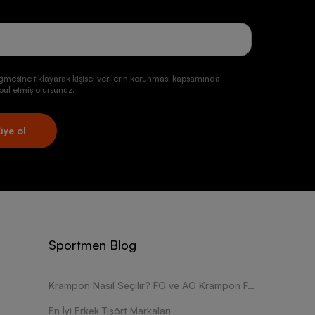
ğmesine tıklayarak kişisel verilerin korunması kapsamında
ul etmiş olursunuz.
üye ol
Sportmen Blog
Krampon Nasıl Seçilir? FG ve AG Krampon Farkları Nelerdir?
En İyi Erkek Tişört Markaları