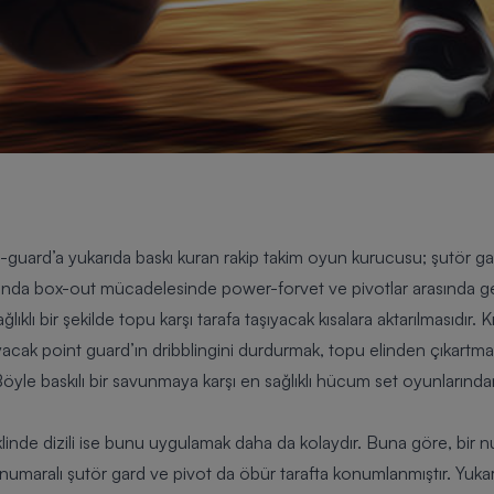
-guard’a yukarıda baskı kuran rakip takim oyun kurucusu; şutör g
tında box-out mücadelesinde power-forvet ve pivotlar arasında ge
klı bir şekilde topu karşı tarafa taşıyacak kısalara aktarılmasıdır.
yacak point guard’ın dribblingini durdurmak, topu elinden çıkartma
yle baskılı bir savunmaya karşı en sağlıklı hücum set oyunlarından
eklinde dizili ise bunu uygulamak daha da kolaydır. Buna göre, bir
 2 numaralı şutör gard ve pivot da öbür tarafta konumlanmıştır. Yu