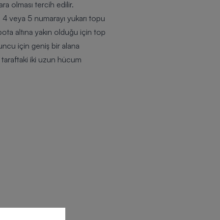
a olması tercih edilir.
, 4 veya 5 numarayı yukarı topu
ota altına yakın olduğu için top
uncu için geniş bir alana
taraftaki iki uzun hücum