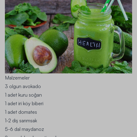
Malzemeler
3 olgun avokado
1 adet kuru soğan
1 adet iri köy biberi
1 adet domates
1-2 diş sarımsak
5-6 dal maydanoz