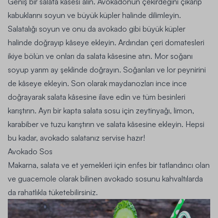
Geniş bir salata kâsesi alın. Avokadonun çekirdeğini çıkarıp
kabuklarını soyun ve büyük küpler halinde dilimleyin.
Salatalığı soyun ve onu da avokado gibi büyük küpler
halinde doğrayıp kâseye ekleyin. Ardından çeri domatesleri
ikiye bölün ve onları da salata kâsesine atın. Mor soğanı
soyup yarım ay şeklinde doğrayın. Soğanları ve lor peynirini
de kâseye ekleyin. Son olarak maydanozları ince ince
doğrayarak salata kâsesine ilave edin ve tüm besinleri
karıştırın. Ayrı bir kapta salata sosu için zeytinyağı, limon,
karabiber ve tuzu karıştırın ve salata kâsesine ekleyin. Hepsi
bu kadar, avokado salatanız servise hazır!
Avokado Sos
Makarna, salata ve et yemekleri için enfes bir tatlandırıcı olan
ve
guacemole olarak bilinen avokado sosunu kahvaltılarda
da rahatlıkla tüketebilirsiniz
.