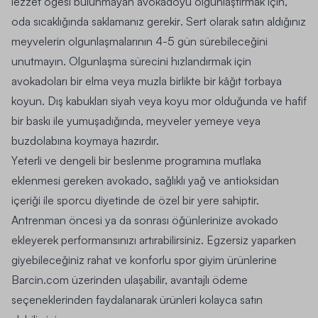
lezzet ögesi bulunmayan
avokadoyu olgunlaştırmak için,
oda sıcaklığında saklamanız gerekir
.
Sert olarak satın aldığınız
meyvelerin olgunlaşmalarının 4-5 gün sürebileceğini
unutmayın
. Olgunlaşma sürecini hızlandırmak için
a
vokadoları bir elma veya muzla birlikte bir kâğıt torbaya
koyun.
Dış kabukları siyah veya koyu mor olduğunda ve hafif
bir baskı ile yumuşadığında, meyveler yemeye veya
buzdolabına koymaya hazırdır.
Y
eterli ve dengeli bir beslenme programına mutlaka
eklenmesi gereken avokado,
sağlıklı yağ
ve antioksidan
içeriği ile sporcu diyetinde de özel bir yere sahiptir.
Antrenman öncesi ya da sonrası öğünlerinize avokado
ekleyerek performansınızı artırabilirsiniz. Egzersiz yaparken
giyebileceğiniz rahat ve konforlu spor giyim ürünlerine
Barcin.com
üzerinden ulaşabilir, avantajlı ödeme
seçeneklerinden faydalanarak ürünleri kolayca satın