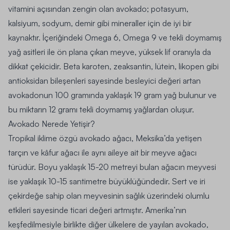
vitamini açısından zengin olan avokado; potasyum,
kalsiyum, sodyum, demir gibi mineraller için de iyi bir
kaynaktır.
İçeriğindeki
Omega 6, Omega 9 ve tekli doymamış
yağ asitleri
ile ön plana çıkan meyve,
yüksek lif
oranıyla da
dikkat çekicidir.
Beta karoten
, zeaksantin, lütein, likopen gibi
antioksidan bileşenleri sayesinde besleyici değeri artan
avokadonun 100 gramında yaklaşık 19 gram yağ bulunur ve
bu miktarın 12 gramı tekli doymamış yağlardan oluşur.
Avokado Nerede Yetişir?
Tropikal iklime özgü avokado ağacı, Meksika’da yetişen
tarçın ve kâfur ağacı ile aynı aileye ait bir meyve ağacı
türüdür. Boyu yaklaşık 15-20 metreyi bulan ağacın meyvesi
ise yaklaşık 10-15 santimetre büyüklüğündedir. Sert ve iri
çekirdeğe sahip olan meyvesinin sağlık üzerindeki olumlu
etkileri sayesinde ticari değeri artmıştır. Amerika’nın
keşfedilmesiyle birlikte diğer ülkelere de yayılan avokado,