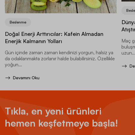
Besl
Dünya
Beslenme
Atıştı
Doğal Enerji Arttırıcılar: Kafein Almadan
Enerjik Kalmanın Yolları
Maç ge
buluşma
Gün içinde zaman zaman kendinizi yorgun, halsiz ya
uzun..
da odaklanmakta zorlanır halde bulabilirsiniz. Özellikle
yoğun...
De
Devamını Oku
Tıkla, en yeni ürünleri
hemen keşfetmeye başla!