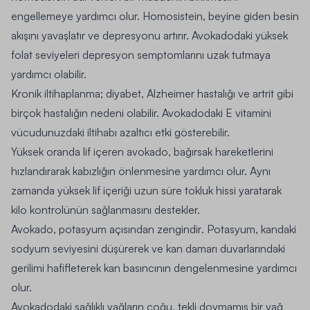
engellemeye yardımcı olur. Homosistein, beyine giden besin
akışını yavaşlatır ve depresyonu artırır. Avokadodaki yüksek
folat seviyeleri depresyon semptomlarını uzak tutmaya
yardımcı olabilir.
Kronik iltihaplanma; diyabet, Alzheimer hastalığı ve artrit gibi
birçok hastalığın nedeni olabilir.
Avokadodaki E vitamini
vücudunuzdaki iltihabı azaltıcı etki gösterebilir.
Yüksek oranda lif içeren avokado
, bağırsak hareketlerini
hızlandırarak kabızlığın önlenmesine yardımcı olur. Aynı
zamanda yüksek lif içeriği uzun süre tokluk hissi yaratarak
kilo kontrolünün sağlanmasını destekler.
Avokado, potasyum açısından zengindir
. Potasyum, kandaki
sodyum seviyesini düşürerek ve kan damarı duvarlarındaki
gerilimi hafifleterek kan basıncının dengelenmesine yardımcı
olur.
Avokadodaki sağlıklı yağların çoğu, tekli doymamış bir yağ