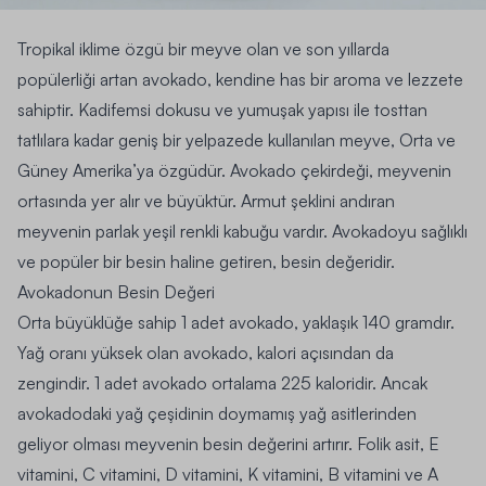
Tropikal iklime özgü bir meyve olan ve son yıllarda
popülerliği artan avokado, kendine has bir aroma ve lezzete
sahiptir. Kadifemsi dokusu ve yumuşak yapısı ile tosttan
tatlılara kadar geniş bir yelpazede kullanılan meyve, Orta ve
Güney Amerika’ya özgüdür.
Avokado çekirdeği, meyvenin
ortasında yer alır ve büyüktür. Armut şeklini andıran
meyvenin parlak yeşil renkli kabuğu vardır.
Avokadoyu sağlıklı
ve popüler bir besin haline getiren, besin değeridir.
Avokadonun Besin Değeri
Orta büyüklüğe sahip 1 adet avokado, yaklaşık 140 gramdır.
Yağ oranı yüksek olan avokado, kalori açısından da
zengindir.
1 adet avokado ortalama 225 kaloridir.
Ancak
avokadodaki yağ çeşidinin doymamış yağ asitlerinden
geliyor olması meyvenin besin değerini artırır.
Folik asit, E
vitamini, C vitamini, D vitamini, K vitamini, B vitamini ve A