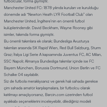
futbolcular, forma giymiştir.
Manchester United FC:
1878 yılında kurulan ve kurulduğu
dönemde adı “Newton Heath LYR Football Club” olan
Manchester United, İngiltere’nin en önemli futbol
kulüplerindendir. David Beckham, Wayne Rooney gibi
isimler, takımda forma giymiştir.
Bu önemli takımlara ek olarak; Bundesliga
Avusturya
takımları
arasında SK Rapid Wien, Red Bull Salzburg, Sturm
Graz;
İtalya Ligi Serie A
kapsamında Juventus FC, AC Milan,
SSC Napoli; Almanya
Bundesliga takımlar
içinde ise FC
Bayern München, Borussia Dortmund, Union Berlin ve FC
Schalke 04 sayılabilir.
Siz de futbola meraklıysanız ve gerek halı sahada gerekse
çim sahada amatör karşılaşmalara, bir futbolcu olarak
katılmayı amaçlıyorsanız, Barcin.com üzerinden
futbol
ayakkabı
seçeneklerini inceleyebilir, dilediğiniz modeli