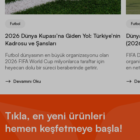
Futbol
Futbo
2026 Dünya Kupası’na Giden Yol: Türkiye’nin
Dünya
Kadrosu ve Şansları
(2026
Futbol dünyasının en büyük organizasyonu olan
FIFA D
2026 FIFA World Cup milyonlarca taraftar için
organi
heyecan dolu bir süreci beraberinde getirir.
en net
Devamını Oku
De
Tıkla, en yeni ürünleri
hemen keşfetmeye başla!