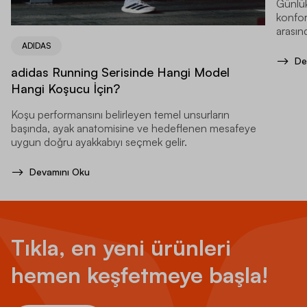
Günlük
konfor
arasınd
ADIDAS
De
adidas Running Serisinde Hangi Model
Hangi Koşucu İçin?
Koşu performansını belirleyen temel unsurların
başında, ayak anatomisine ve hedeflenen mesafeye
uygun doğru ayakkabıyı seçmek gelir.
Devamını Oku
Tıkla, en yeni ürünleri
hemen keşfetmeye başla!