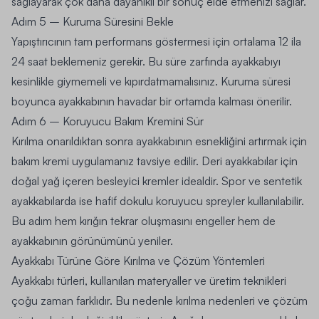
sağlayarak çok daha dayanıklı bir sonuç elde etmenizi sağlar.
Adım 5 – Kuruma Süresini Bekle
Yapıştırıcının tam performans göstermesi için ortalama 12 ila
24 saat beklemeniz gerekir. Bu süre zarfında ayakkabıyı
kesinlikle giymemeli ve kıpırdatmamalısınız. Kuruma süresi
boyunca ayakkabının havadar bir ortamda kalması önerilir.
Adım 6 – Koruyucu Bakım Kremini Sür
Kırılma onarıldıktan sonra ayakkabının esnekliğini artırmak için
bakım kremi uygulamanız tavsiye edilir. Deri ayakkabılar için
doğal yağ içeren besleyici kremler idealdir. Spor ve sentetik
ayakkabılarda ise hafif dokulu koruyucu spreyler kullanılabilir.
Bu adım hem kırığın tekrar oluşmasını engeller hem de
ayakkabının görünümünü yeniler.
Ayakkabı Türüne Göre Kırılma ve Çözüm Yöntemleri
Ayakkabı türleri, kullanılan materyaller ve üretim teknikleri
çoğu zaman farklıdır. Bu nedenle kırılma nedenleri ve çözüm