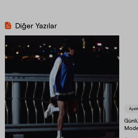
Diğer Yazılar
Ayak
Günlü
Model