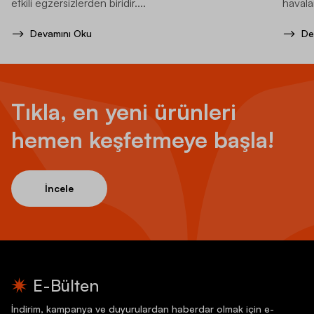
etkili egzersizlerden biridir....
havala
Devamını Oku
De
Tıkla, en yeni ürünleri
hemen keşfetmeye başla!
İncele
E-Bülten
İndirim, kampanya ve duyurulardan haberdar olmak için e-