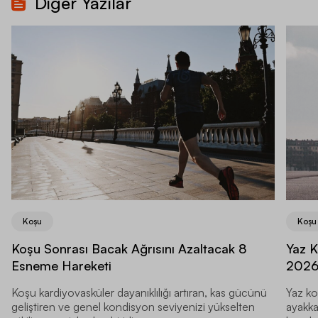
Diğer Yazılar
Koşu
Koşu
Koşu Sonrası Bacak Ağrısını Azaltacak 8
Yaz K
Esneme Hareketi
202
Koşu kardiyovasküler dayanıklılığı artıran, kas gücünü
Yaz ko
geliştiren ve genel kondisyon seviyenizi yükselten
ayakka