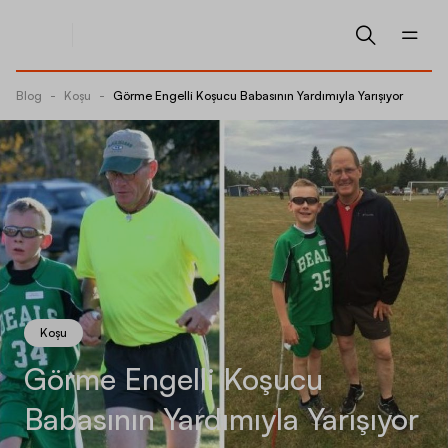
Blog
-
Koşu
-
Görme Engelli Koşucu Babasının Yardımıyla Yarışıyor
Koşu
Görme Engelli Koşucu
Babasının Yardımıyla Yarışıyor