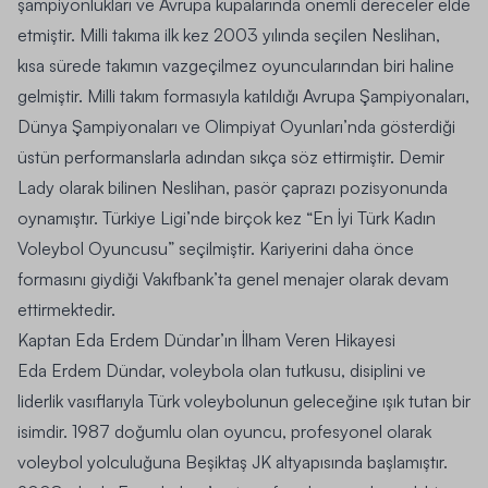
şampiyonlukları ve Avrupa kupalarında önemli dereceler elde
etmiştir. Milli takıma ilk kez 2003 yılında seçilen Neslihan,
kısa sürede takımın vazgeçilmez oyuncularından biri haline
gelmiştir. Milli takım formasıyla katıldığı Avrupa Şampiyonaları,
Dünya Şampiyonaları ve Olimpiyat Oyunları’nda gösterdiği
üstün performanslarla adından sıkça söz ettirmiştir. Demir
Lady olarak bilinen Neslihan, pasör çaprazı pozisyonunda
oynamıştır. Türkiye Ligi’nde birçok kez “En İyi Türk Kadın
Voleybol Oyuncusu” seçilmiştir. Kariyerini daha önce
formasını giydiği Vakıfbank’ta genel menajer olarak devam
ettirmektedir.
Kaptan Eda Erdem Dündar’ın İlham Veren Hikayesi
Eda Erdem Dündar, voleybola olan tutkusu, disiplini ve
liderlik vasıflarıyla Türk voleybolunun geleceğine ışık tutan bir
isimdir. 1987 doğumlu olan oyuncu, profesyonel olarak
voleybol yolculuğuna Beşiktaş JK altyapısında başlamıştır.