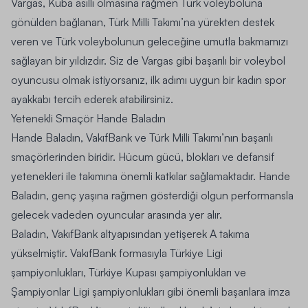
Vargas, Küba asıllı olmasına rağmen Türk voleyboluna
gönülden bağlanan, Türk Milli Takımı’na yürekten destek
veren ve Türk voleybolunun geleceğine umutla bakmamızı
sağlayan bir yıldızdır. Siz de Vargas gibi başarılı bir voleybol
oyuncusu olmak istiyorsanız, ilk adımı uygun bir
kadın spor
ayakkabı
tercih ederek atabilirsiniz.
Yetenekli Smaçör Hande Baladın
Hande Baladın, VakıfBank ve Türk Milli Takımı’nın başarılı
smaçörlerinden biridir. Hücum gücü, blokları ve defansif
yetenekleri ile takımına önemli katkılar sağlamaktadır. Hande
Baladın, genç yaşına rağmen gösterdiği olgun performansla
gelecek vadeden oyuncular arasında yer alır.
Baladın, VakıfBank altyapısından yetişerek A takıma
yükselmiştir. VakıfBank formasıyla Türkiye Ligi
şampiyonlukları, Türkiye Kupası şampiyonlukları ve
Şampiyonlar Ligi şampiyonlukları gibi önemli başarılara imza