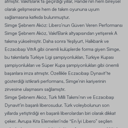
atmıştır. VakıfBank’ta geçirdiği yıllar, Hande’nin hem bireysel
olarak gelişmesine hem de takım oyununa uyum
sağlamasına katkıda bulunmuştur.
Simge Şebnem Aköz: Libero’nun Güven Veren Performansı
Simge Şebnem Aköz, VakıfBank altyapısından yetişerek A
takıma yükselmiştir. Daha sonra Yeşilyurt, Halkbank ve
Eczacıbaşı VitrA gibi önemli kulüplerde forma giyen Simge,
bu takımlarla Türkiye Ligi şampiyonlukları, Türkiye Kupası
şampiyonlukları ve Süper Kupa şampiyonlukları gibi önemli
başarılara imza atmıştır. Özellikle Eczacıbaşı Dynavit’te
gösterdiği istikrarlı performans, Simge’nin kariyerinin
zirvesine ulaşmasını sağlamıştır.
Simge Şebnem Aköz, Türk Milli Takımı’nın ve Eczacıbaşı
Dynavit’in başarılı liberosudur. Türk voleybolunun son
yıllarda yetiştirdiği en başarılı liberolardan biri olarak dikkat
çeker. Avrupa Kıta Elemeleri’nde “En İyi Libero” seçilen