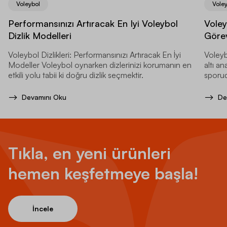
Voleybol
Vole
Performansınızı Artıracak En Iyi Voleybol
Voley
Dizlik Modelleri
Görev
Voleybol Dizlikleri: Performansınızı Artıracak En İyi
Voleybo
Modeller Voleybol oynarken dizlerinizi korumanın en
altı a
etkili yolu tabii ki doğru dizlik seçmektir.
sporud
Devamını Oku
De
Tıkla, en yeni ürünleri
hemen keşfetmeye başla!
İncele