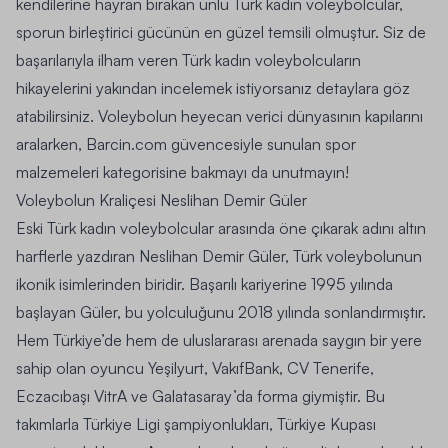
kendilerine hayran bırakan ünlü Türk kadın voleybolcular,
sporun birleştirici gücünün en güzel temsili olmuştur. Siz de
başarılarıyla ilham veren Türk kadın voleybolcuların
hikayelerini yakından incelemek istiyorsanız detaylara göz
atabilirsiniz. Voleybolun heyecan verici dünyasının kapılarını
aralarken, Barcin.com güvencesiyle sunulan
spor
malzemeleri
kategorisine bakmayı da unutmayın!
Voleybolun Kraliçesi Neslihan Demir Güler
Eski Türk kadın voleybolcular arasında öne çıkarak adını altın
harflerle yazdıran Neslihan Demir Güler, Türk voleybolunun
ikonik isimlerinden biridir. Başarılı kariyerine 1995 yılında
başlayan Güler, bu yolculuğunu 2018 yılında sonlandırmıştır.
Hem Türkiye’de hem de uluslararası arenada saygın bir yere
sahip olan oyuncu Yeşilyurt, VakıfBank, CV Tenerife,
Eczacıbaşı VitrA ve Galatasaray’da forma giymiştir. Bu
takımlarla Türkiye Ligi şampiyonlukları, Türkiye Kupası