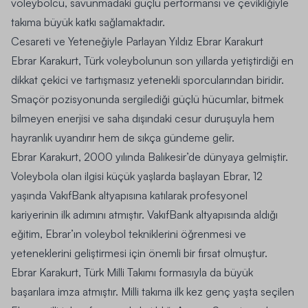
voleybolcu, savunmadaki güçlü performansı ve çevikliğiyle
takıma büyük katkı sağlamaktadır.
Cesareti ve Yeteneğiyle Parlayan Yıldız Ebrar Karakurt
Ebrar Karakurt, Türk voleybolunun son yıllarda yetiştirdiği en
dikkat çekici ve tartışmasız yetenekli sporcularından biridir.
Smaçör pozisyonunda sergilediği güçlü hücumlar, bitmek
bilmeyen enerjisi ve saha dışındaki cesur duruşuyla hem
hayranlık uyandırır hem de sıkça gündeme gelir.
Ebrar Karakurt, 2000 yılında Balıkesir’de dünyaya gelmiştir.
Voleybola olan ilgisi küçük yaşlarda başlayan Ebrar, 12
yaşında VakıfBank altyapısına katılarak profesyonel
kariyerinin ilk adımını atmıştır. VakıfBank altyapısında aldığı
eğitim, Ebrar’ın voleybol tekniklerini öğrenmesi ve
yeteneklerini geliştirmesi için önemli bir fırsat olmuştur.
Ebrar Karakurt, Türk Milli Takımı formasıyla da büyük
başarılara imza atmıştır. Milli takıma ilk kez genç yaşta seçilen