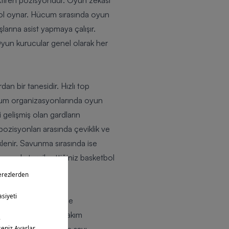
ektiren pozisyondur. Oyun zekası
 rol oynar. Hücum sırasında oyun
rına asist yapmaya çalışır.
yun kurucular genel olarak her
n bir tanesidir. Hızlı top
cum organizasyonlarında oyun
i gelişmiş olan gardların
ozisyonları arasında çeviklik ve
lenir. Savunma sırasında ise
syonda tercih ettiğiniz
basketbol
p hakimiyeti ve sürme
topu yönlendirerek takım