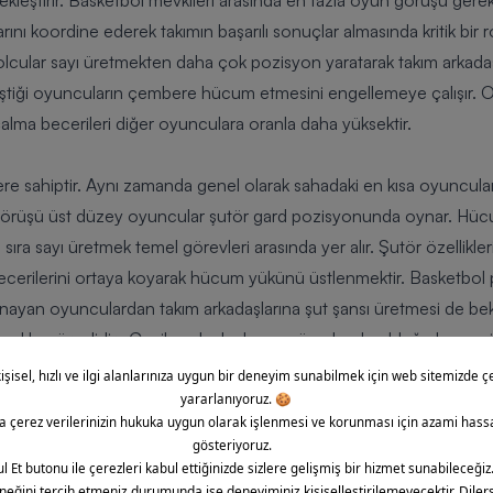
kleştirir. Basketbol mevkileri arasında en fazla oyun görüşü ger
ını koordine ederek takımın başarılı sonuçlar almasında kritik bir
ular sayı üretmekten daha çok pozisyon yaratarak takım arkadaşla
tiği oyuncuların çembere hücum etmesini engellemeye çalışır. O
op çalma becerileri diğer oyunculara oranla daha yüksektir.
e sahiptir. Aynı zamanda genel olarak sahadaki en kısa oyuncularda
görüşü üst düzey oyuncular şutör gard pozisyonunda oynar. Hü
ıra sayı üretmek temel görevleri arasında yer alır. Şutör özellikler
cerilerini ortaya koyarak hücum yükünü üstlenmektir. Basketbol p
nayan oyunculardan takım arkadaşlarına şut şansı üretmesi de bek
mekle görevlidir. Çevik ve hızlı olmanın ön planda olduğu bu pozi
ular fiziksel olarak mücadeleci gücü yüksek yapıdadır. Ayrıca to
eyde olması beklenir. Hücum organizasyonlarına göre gerektiğinde 