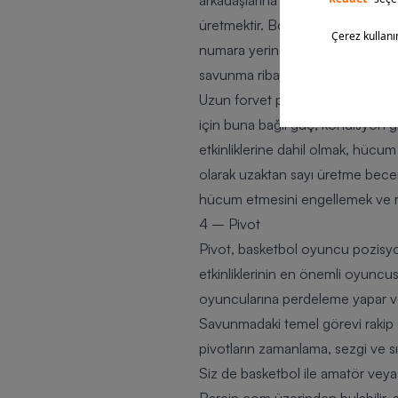
arkadaşlarına şans yaratır. Göre
üretmektir. Boyalı alan etkinlikle
numara yerine de oynayabilirler. 
savunma ribaund toplayarak topu
Uzun forvet pozisyonundaki oyuncu
için buna bağlı güç, kondisyon gi
etkinliklerine dahil olmak, hücu
olarak uzaktan sayı üretme bece
hücum etmesini engellemek ve 
4 – Pivot
Pivot, basketbol oyuncu pozisyo
etkinliklerinin en önemli oyuncus
oyuncularına perdeleme yapar ve 
Savunmadaki temel görevi rakip o
pivotların zamanlama, sezgi ve s
Siz de basketbol ile amatör veya 