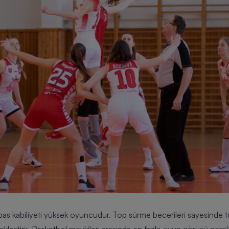
pas kabiliyeti yüksek oyuncudur.
Top
sürme becerileri sayesinde t