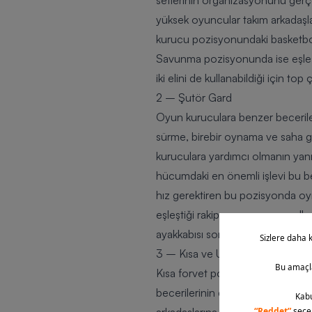
setlerinin organizasyonunu gerçe
yüksek oyuncular takım arkadaşlar
kurucu pozisyonundaki basketbolc
Savunma pozisyonunda ise eşleş
iki elini de kullanabildiği için t
2 – Şutör Gard
Oyun kuruculara benzer beceriler
sürme, birebir oynama ve saha 
kuruculara yardımcı olmanın yanı s
hücumdaki en önemli işlevi bu be
hız gerektiren bu pozisyonda oy
eşleştiği rakip oyuncuyu engelle
ayakkabısı
son derece önemlidir.
3 – Kısa ve Uzun Forvet
Kısa forvet pozisyonundaki oyunc
becerilerinin de belirli bir düz