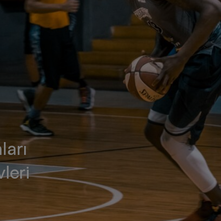
ları
leri