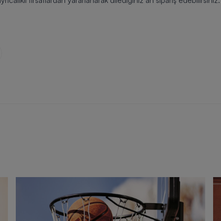
yrıcalıklı fırsatlardan yararlanarak dilediğiniz an sipariş edebilirsiniz.