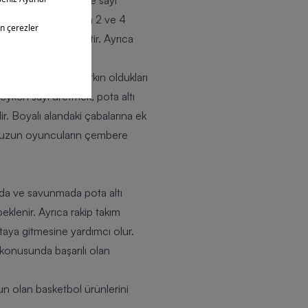
um ribaundu almak ve sayı
lidir. Bazı durumlarda 2 ve 4
tmasını engellemektir. Ayrıca
sa dayalı oyuna yatkın oldukları
deyken sayı üretmek, pota altı
. Boyalı alandaki çabalarına ek
se uzun oyuncuların çembere
da ve savunmada pota altı
klenir. Ayrıca rakip takım
taya gitmesine yardımcı olur.
 konusunda başarılı olan
gun olan
basketbol
ürünlerini