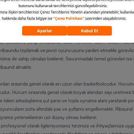
vi, hücum sırasında boyalı alandaki oyunculara yardım etmek, hüc
rine ek olarak şutör özelliklerini de kullanarak sayı üretmekle görev
Kısa forvetlerin savunmadaki görevleri ise rakip oyuncuların sayı a
n takımında kalmasına yardımcı olur.
lar genel olarak boyalı alan ve çevresinde aktiftir. Fiziksel tema
bi özelliklere sahip olmalıdırlar. Uzun forvetler takım hücum halin
m ribaundu toplamak ve pivot oyuncusuna yardım etmekle görevlidir
risine de sahip olmaları beklenir. Savunmadaki temel görevleri i
ribaund almaktır.
nları arasında genel olarak en uzun olan basketbolcudur. Hücum
udur. Hücum sırasında genel olarak boyalı alandan sayı üretmesi be
takım arkadaşlarına şut şansı ve topla oynama alanı yaratarak po
yuncuların pota altındaki pas ve şutlarını engellemektir. Ribaund
ıçrama yeteneklerinin üst düzey olması beklenir.
profesyonel olarak ilgileniyorsanız tarzınıza ve ihtiyaçlarınıza uy