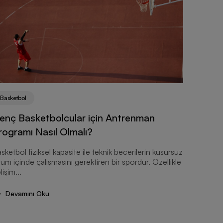
Basketbol
Basketbo
enç Basketbolcular için Antrenman
Sokak B
rogramı Nasıl Olmalı?
Modell
sketbol fiziksel kapasite ile teknik becerilerin kusursuz
Sokak bas
um içinde çalışmasını gerektiren bir spordur. Özellikle
ani duruş
lişim...
ayakkabıy
kriterlerde
Devamını Oku
Devam