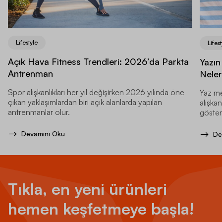
Lifestyle
Lifest
Açık Hava Fitness Trendleri: 2026’da Parkta
Yazın
Antrenman
Neler
Spor alışkanlıkları her yıl değişirken 2026 yılında öne
Yaz me
çıkan yaklaşımlardan biri açık alanlarda yapılan
alışkan
antrenmanlar olur.
gösteri
Devamını Oku
De
Tıkla, en yeni ürünleri
hemen keşfetmeye başla!