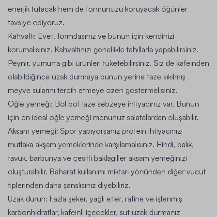
enerjik tutacak hem de formunuzu koruyacak öğünler
tavsiye ediyoruz.
Kahvaltı:
Evet, formdasınız ve bunun için kendinizi
korumalısınız. Kahvaltınızı genellikle tahıllarla yapabilirsiniz.
Peynir, yumurta gibi ürünleri tüketebilirsiniz. Siz de kafeinden
olabildiğince uzak durmaya bunun yerine taze sıkılmış
meyve sularını tercih etmeye özen göstermelisiniz.
Öğle yemeği:
Bol bol taze sebzeye ihtiyacınız var. Bunun
için en ideal öğle yemeği menünüz salatalardan oluşabilir.
Akşam yemeği:
Spor yapıyorsanız protein ihtiyacınızı
mutlaka akşam yemeklerinde karşılamalısınız. Hindi, balık,
tavuk, barbunya ve çeşitli baklagiller akşam yemeğinizi
oluşturabilir. Baharat kullanımı miktarı yönünden diğer vücut
tiplerinden daha şanslısınız diyebiliriz.
Uzak durun:
Fazla şeker, yağlı etler, rafine ve işlenmiş
karbonhidratlar, kafeinli içecekler, süt uzak durmanız