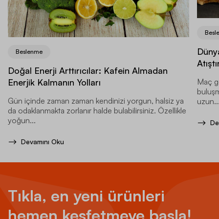
Besl
Dünya
Beslenme
Atıştı
Doğal Enerji Arttırıcılar: Kafein Almadan
Enerjik Kalmanın Yolları
Maç ge
buluşma
Gün içinde zaman zaman kendinizi yorgun, halsiz ya
uzun..
da odaklanmakta zorlanır halde bulabilirsiniz. Özellikle
yoğun...
De
Devamını Oku
Tıkla, en yeni ürünleri
hemen keşfetmeye başla!