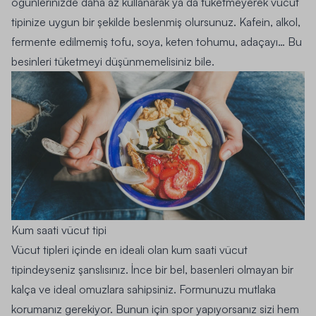
öğünlerinizde daha az kullanarak ya da tüketmeyerek vücut
tipinize uygun bir şekilde beslenmiş olursunuz. Kafein, alkol,
fermente edilmemiş tofu, soya, keten tohumu, adaçayı… Bu
besinleri tüketmeyi düşünmemelisiniz bile.
Kum saati vücut tipi
Vücut tipleri içinde en ideali olan kum saati vücut
tipindeyseniz şanslısınız. İnce bir bel, basenleri olmayan bir
kalça ve ideal omuzlara sahipsiniz. Formunuzu mutlaka
korumanız gerekiyor. Bunun için spor yapıyorsanız sizi hem