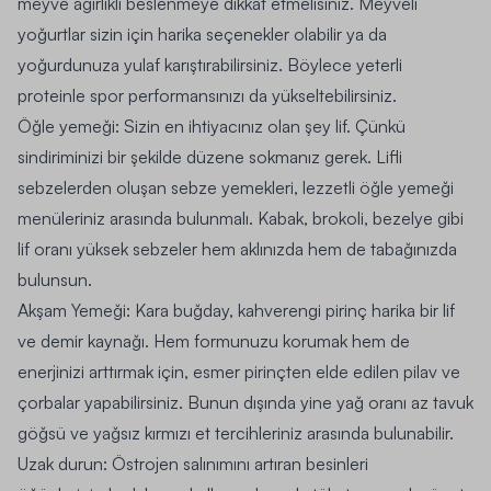
meyve ağırlıklı beslenmeye dikkat etmelisiniz. Meyveli
yoğurtlar sizin için harika seçenekler olabilir ya da
yoğurdunuza yulaf karıştırabilirsiniz. Böylece yeterli
proteinle spor performansınızı da yükseltebilirsiniz.
Öğle yemeği:
Sizin en ihtiyacınız olan şey lif. Çünkü
sindiriminizi bir şekilde düzene sokmanız gerek. Lifli
sebzelerden oluşan sebze yemekleri, lezzetli öğle yemeği
menüleriniz arasında bulunmalı. Kabak, brokoli, bezelye gibi
lif oranı yüksek sebzeler hem aklınızda hem de tabağınızda
bulunsun.
Akşam Yemeği:
Kara buğday, kahverengi pirinç harika bir lif
ve demir kaynağı. Hem formunuzu korumak hem de
enerjinizi arttırmak için, esmer pirinçten elde edilen pilav ve
çorbalar yapabilirsiniz. Bunun dışında yine yağ oranı az tavuk
göğsü ve yağsız kırmızı et tercihleriniz arasında bulunabilir.
Uzak durun:
Östrojen salınımını artıran besinleri