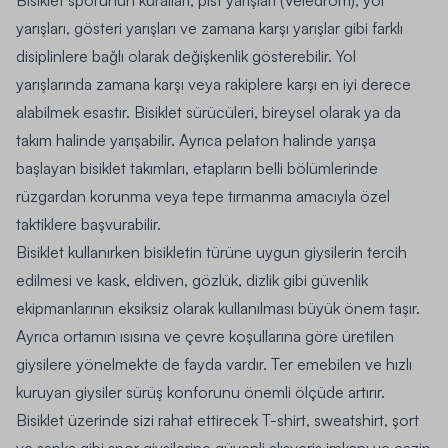
yarışları, gösteri yarışları ve zamana karşı yarışlar gibi farklı
disiplinlere bağlı olarak değişkenlik gösterebilir. Yol
yarışlarında zamana karşı veya rakiplere karşı en iyi derece
alabilmek esastır. Bisiklet sürücüleri, bireysel olarak ya da
takım halinde yarışabilir. Ayrıca pelaton halinde yarışa
başlayan bisiklet takımları, etapların belli bölümlerinde
rüzgardan korunma veya tepe tırmanma amacıyla özel
taktiklere başvurabilir.
Bisiklet kullanırken bisikletin türüne uygun giysilerin tercih
edilmesi ve kask, eldiven, gözlük, dizlik gibi güvenlik
ekipmanlarının eksiksiz olarak kullanılması büyük önem taşır.
Ayrıca ortamın ısısına ve çevre koşullarına göre üretilen
giysilere yönelmekte de fayda vardır.
Ter emebilen ve hızlı
kuruyan giysiler sürüş konforunu önemli ölçüde artırır.
Bisiklet üzerinde sizi rahat ettirecek
T-shirt
,
sweatshirt
,
şort
ve
şapka
gibi spor giysilerine güvenli alışveriş imkanı ve cazip