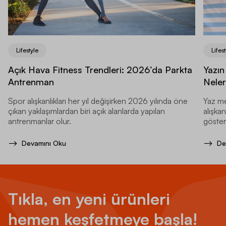
Lifestyle
Lifest
Açık Hava Fitness Trendleri: 2026’da Parkta
Yazın
Antrenman
Neler
Spor alışkanlıkları her yıl değişirken 2026 yılında öne
Yaz me
çıkan yaklaşımlardan biri açık alanlarda yapılan
alışkan
antrenmanlar olur.
gösteri
Devamını Oku
De
Tıkla, en yeni ürünleri
hemen keşfetmeye başla!