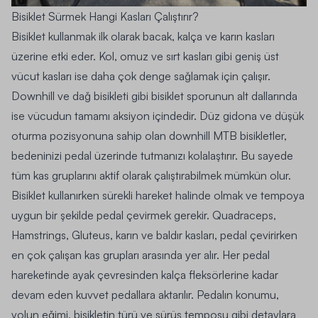
Bisiklet Sürmek Hangi Kasları Çalıştırır?
Bisiklet kullanmak ilk olarak bacak, kalça ve karın kasları
üzerine etki eder. Kol, omuz ve sırt kasları gibi geniş üst
vücut kasları ise daha çok denge sağlamak için çalışır.
Downhill ve dağ bisikleti gibi bisiklet sporunun alt dallarında
ise vücudun tamamı aksiyon içindedir. Düz gidona ve düşük
oturma pozisyonuna sahip olan downhill MTB bisikletler,
bedeninizi pedal üzerinde tutmanızı kolalaştırır. Bu sayede
tüm kas gruplarını aktif olarak çalıştırabilmek mümkün olur.
Bisiklet kullanırken sürekli hareket halinde olmak ve tempoya
uygun bir şekilde pedal çevirmek gerekir. Quadraceps,
Hamstrings, Gluteus, karın ve baldır kasları, pedal çevirirken
en çok çalışan kas grupları arasında yer alır. Her pedal
hareketinde ayak çevresinden kalça fleksörlerine kadar
devam eden kuvvet pedallara aktarılır. Pedalın konumu,
yolun eğimi, bisikletin türü ve sürüş temposu gibi detaylara