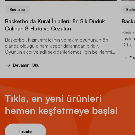
Basketbol
Bask
Basketbolda Kural İhlalleri: En Sık Düdük
Baske
Çalınan 8 Hata ve Cezaları
Basket
sayılar
Basketbol, hızın, stratejinin ve takım oyununun ön
Orta...
planda olduğu dinamik spor dallarından biridir.
Oyunun akıcı ve adil şekilde ilerlemesi için belirlenmiş
kurallar bulunur.
De
Devamını Oku
Tıkla, en yeni ürünleri
hemen keşfetmeye başla!
İncele