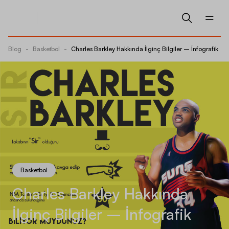
Blog
-
Basketbol
-
Charles Barkley Hakkında İlginç Bilgiler – İnfografik
Basketbol
Charles Barkley Hakkında
İlginç Bilgiler – İnfografik