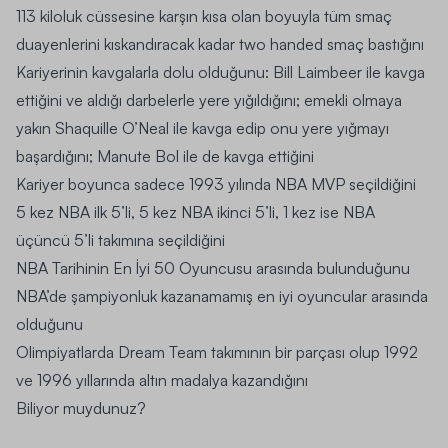
113 kiloluk cüssesine karşın kısa olan boyuyla tüm smaç
duayenlerini kıskandıracak kadar two handed smaç bastığını
Kariyerinin kavgalarla dolu olduğunu: Bill Laimbeer ile kavga
ettiğini ve aldığı darbelerle yere yığıldığını; emekli olmaya
yakın Shaquille O’Neal ile kavga edip onu yere yığmayı
başardığını; Manute Bol ile de kavga ettiğini
Kariyer boyunca sadece 1993 yılında NBA MVP seçildiğini
5 kez NBA ilk 5’li, 5 kez NBA ikinci 5’li, 1 kez ise NBA
üçüncü 5’li takımına seçildiğini
NBA Tarihinin En İyi 50 Oyuncusu arasında bulunduğunu
NBA’de şampiyonluk kazanamamış en iyi oyuncular arasında
olduğunu
Olimpiyatlarda Dream Team takımının bir parçası olup 1992
ve 1996 yıllarında altın madalya kazandığını
Biliyor muydunuz?