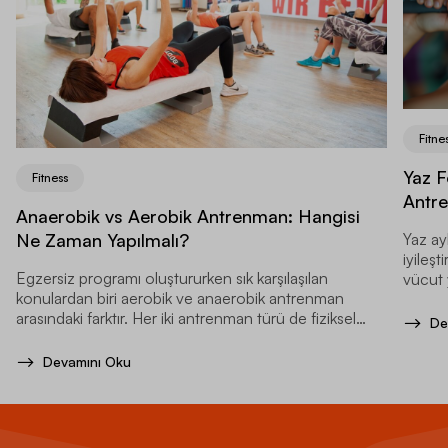
Fitne
Yaz F
Fitness
Antr
Anaerobik vs Aerobik Antrenman: Hangisi
Yaz ay
Ne Zaman Yapılmalı?
iyileş
Egzersiz programı oluştururken sık karşılaşılan
vücut 
konulardan biri aerobik ve anaerobik antrenman
artırır.
arasındaki farktır. Her iki antrenman türü de fiziksel
De
performansınızı geliştirmeye yardımcı olur.
Devamını Oku