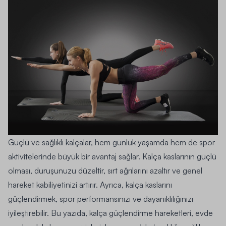
Güçlü ve sağlıklı kalçalar, hem günlük yaşamda hem de spor
aktivitelerinde büyük bir avantaj sağlar. Kalça kaslarının güçlü
olması, duruşunuzu düzeltir, sırt ağrılarını azaltır ve genel
hareket kabiliyetinizi artırır. Ayrıca, kalça kaslarını
güçlendirmek, spor performansınızı ve dayanıklılığınızı
iyileştirebilir. Bu yazıda, kalça güçlendirme hareketleri, evde