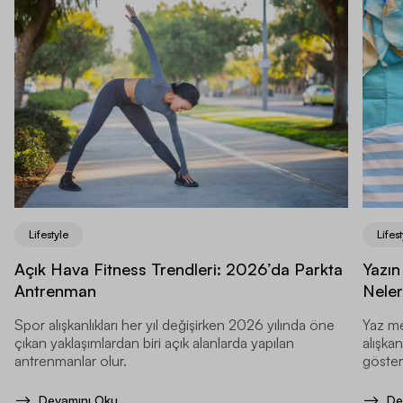
Lifestyle
Lifest
Açık Hava Fitness Trendleri: 2026’da Parkta
Yazın
Antrenman
Neler
Spor alışkanlıkları her yıl değişirken 2026 yılında öne
Yaz me
çıkan yaklaşımlardan biri açık alanlarda yapılan
alışkan
antrenmanlar olur.
gösteri
Devamını Oku
De