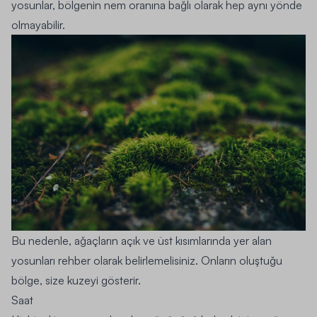
yosunlar, bölgenin nem oranına bağlı olarak hep aynı yönde
olmayabilir.
Bu nedenle, ağaçların açık ve üst kısımlarında yer alan
yosunları rehber olarak belirlemelisiniz. Onların oluştuğu
bölge, size kuzeyi gösterir.
Saat