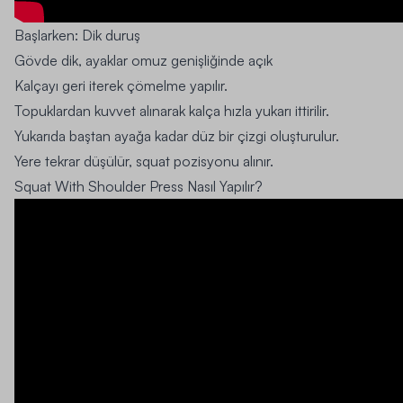
Başlarken:
Dik duruş
Gövde dik, ayaklar omuz genişliğinde açık
Kalçayı geri iterek çömelme yapılır.
Topuklardan kuvvet alınarak kalça hızla yukarı ittirilir.
Yukarıda baştan ayağa kadar düz bir çizgi oluşturulur.
Yere tekrar düşülür, squat pozisyonu alınır.
Squat With Shoulder Press Nasıl Yapılır?