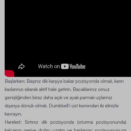
Başlarken:
Başınız dik karşıya bakar pozisyonda olmalı, karın
kaslarınızı sıkarak aktif hale getirin. Bacaklarınız omuz
genişliğinden biraz daha açık ve ayak parmak uçlarınız
dışarıya dönük olmalı. Dumbbell’ı üst kısmından iki elinizle
kavrayın.
Hareket:
Sırtınız dik pozisyonda (oturma pozisyonunda)
kalçanızı geriye doğru uzatın ve başlangıç pozisyonunuza