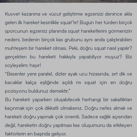
Kuvvet kazanma ve
vücut geliştirme egzersizi
denince akla
gelen ilk hareket kesinlikle squat’tır! Bugün her türden birçok
sporcunun egzersiz planında squat hareketlerini görmenizin
nedeni, bedenin birçok kas grubunu aynı anda çalıştırabilen
muhteşem bir hareket olması. Peki, doğru
squat nasıl yapılır
?
gerçekten bu hareketi hakkıyla yapabiliyor muyuz? Biz
söyleyelim; hayır!
“Basenler yere paralel, dizler ayak ucu hizasında, sırt dik ve
bacaklar kalça eşliğinde açıldı mı squat için en doğru
pozisyonu buldunuz demektir.”
Bu hareketi yaparken oluşabilecek herhangi bir sakatlıktan
kaçınmak için çok dikkatli olmalısınız.
Doğru nefes
almak ve
hareketi doğru yapmak çok önemli. Sadece sağlık açısından
değil, hareketin doğru yapılması kas oluşumunu da etkileyen
faktörlerin en başında geliyor.