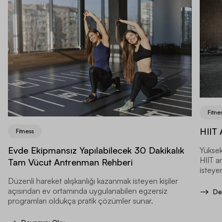
Fitne
HIIT 
Fitness
Evde Ekipmansız Yapılabilecek 30 Dakikalık
Yüksek
HIIT a
Tam Vücut Antrenman Rehberi
isteyen
Düzenli hareket alışkanlığı kazanmak isteyen kişiler
açısından ev ortamında uygulanabilen egzersiz
De
programları oldukça pratik çözümler sunar.