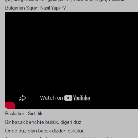
Bulgarian Squat Nasıl Yapılır?
Başlarken:
Sırt dik
Bir bacak benchte bükük, diğeri düz
Önce düz olan bacak dizden bükülür.