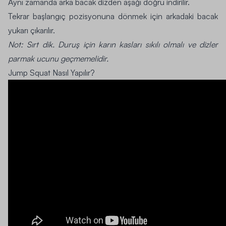
Aynı zamanda arka bacak dizden aşağı doğru indirilir.
Tekrar başlangıç pozisyonuna dönmek için arkadaki bacak
yukarı çıkarılır.
Not:
Sırt dik. Duruş için karın kasları sıkılı olmalı ve dizler
parmak ucunu geçmemelidir.
Jump Squat Nasıl Yapılır?