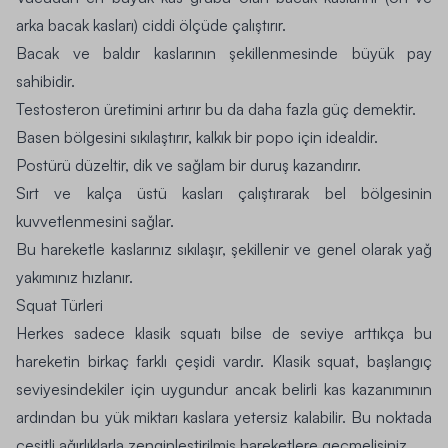
arka bacak kasları) ciddi ölçüde çalıştırır.
Bacak ve baldır kaslarının şekillenmesinde büyük pay
sahibidir.
Testosteron üretimini artırır bu da daha fazla güç demektir.
Basen bölgesini sıkılaştırır, kalkık bir popo için idealdir.
Postürü düzeltir, dik ve sağlam bir duruş kazandırır.
Sırt ve kalça üstü kasları çalıştırarak bel bölgesinin
kuvvetlenmesini sağlar.
Bu hareketle kaslarınız sıkılaşır, şekillenir ve genel olarak yağ
yakımınız hızlanır.
Squat Türleri
Herkes sadece klasik squatı bilse de seviye arttıkça bu
hareketin birkaç farklı çeşidi vardır. Klasik squat, başlangıç
seviyesindekiler için uygundur ancak belirli kas kazanımının
ardından bu yük miktarı kaslara yetersiz kalabilir. Bu noktada
çeşitli ağırlıklarla zenginleştirilmiş hareketlere geçmelisiniz.