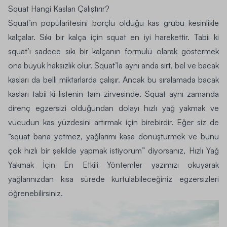
Squat Hangi Kasları Çalıştırır?
Squat’ın popülaritesini borçlu olduğu kas grubu kesinlikle
kalçalar. Sıkı bir kalça için squat en iyi harekettir. Tabii ki
squat’ı sadece sıkı bir kalçanın formülü olarak göstermek
ona büyük haksızlık olur. Squat’la aynı anda
sırt, bel ve bacak
kasları
da belli miktarlarda çalışır. Ancak bu sıralamada bacak
kasları tabii ki listenin tam zirvesinde. Squat aynı zamanda
direnç egzersizi olduğundan dolayı
hızlı yağ yakmak
ve
vücudun kas yüzdesini artırmak için birebirdir. Eğer siz de
“squat bana yetmez, yağlarımı kasa dönüştürmek ve bunu
çok hızlı bir şekilde yapmak istiyorum” diyorsanız,
Hızlı Yağ
Yakmak İçin En Etkili Yöntemler
yazımızı okuyarak
yağlarınızdan kısa sürede kurtulabileceğiniz egzersizleri
öğrenebilirsiniz.