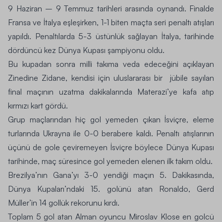
9 Haziran – 9 Temmuz tarihleri arasında oynandı. Finalde
Fransa ve İtalya eşleşirken, 1-1 biten maçta seri penaltı atışları
yapıldı. Penaltılarda 5-3 üstünlük sağlayan İtalya, tarihinde
dördüncü kez Dünya Kupası şampiyonu oldu.
Bu kupadan sonra milli takıma veda edeceğini açıklayan
Zinedine Zidane, kendisi için uluslararası bir jübile sayılan
final maçının uzatma dakikalarında Materazi’ye kafa atıp
kırmızı kart gördü.
Grup maçlarından hiç gol yemeden çıkan İsviçre, eleme
turlarında Ukrayna ile 0-0 berabere kaldı. Penaltı atışlarının
üçünü de gole çeviremeyen İsviçre böylece Dünya Kupası
tarihinde, maç süresince gol yemeden elenen ilk takım oldu.
Brezilya’nın Gana’yı 3-0 yendiği maçın 5. Dakikasında,
Dünya Kupaları’ndaki 15. golünü atan Ronaldo, Gerd
Müller’in 14 gollük rekorunu kırdı.
Toplam 5 gol atan Alman oyuncu Miroslav Klose en golcü