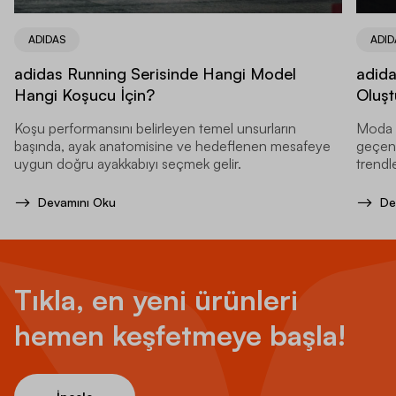
ADIDAS
ADID
adidas Running Serisinde Hangi Model
adida
Hangi Koşucu İçin?
Oluşt
Koşu performansını belirleyen temel unsurların
Moda d
başında, ayak anatomisine ve hedeflenen mesafeye
geçen y
uygun doğru ayakkabıyı seçmek gelir.
trendle
Devamını Oku
De
Tıkla, en yeni ürünleri
hemen keşfetmeye başla!