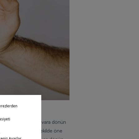
gzersizi. Düz bir duvara dönün
 duvara dayayın. Bu şekilde öne