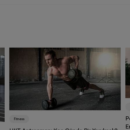
P
Fitness
E