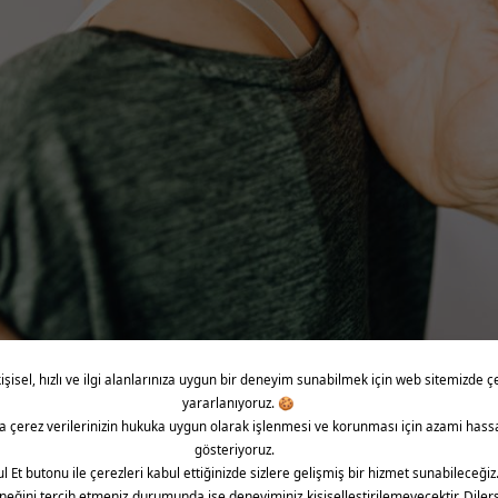
çin yapabileceğiniz diğer bir egzersiz ise göğüs güçlendirme e
 Kollarınızı yukarı kaldırarak dirseklerinizi 90 derecelik bir açıyla