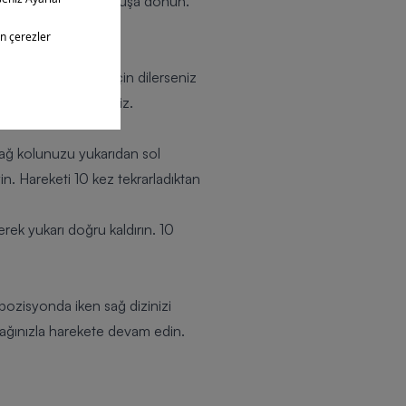
isyonda kalıp ilk duruşa dönün.
 çekin. Bu egzersiz için dilerseniz
z tekrarlayabilirsiniz.
sağ kolunuzu yukarıdan sol
yin. Hareketi 10 kez tekrarladıktan
erek yukarı doğru kaldırın. 10
 pozisyonda iken sağ dizinizi
acağınızla harekete devam edin.