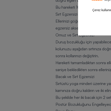
doğru eğilin ve omuzların ön kıs
Bu hareketi 10 kez yapabilirsiniz
Sırt Egzersizi
Ellerinizi göğüs hizasında birleşti
egzersiz aksesuarları
ve terabant 
Omuz ve Sırt Egzersizi
Duruş bozukluğu için yapabileceğ
kolunuzu aşağıdan sırtınıza doğru 
sonra kollarınızı değiştirin.
Hareketi tamamladıktan sonra elle
saniye bekledikten sonra elleriniz
Bacak ve Sırt Egzersizi
Sırtüstü
yoga minderi
üzerine yat
karnınıza doğru kaldırın ve iki e
Bu şekilde her iki bacak için 2 set
Postür Bozukluğunu Engelleyece