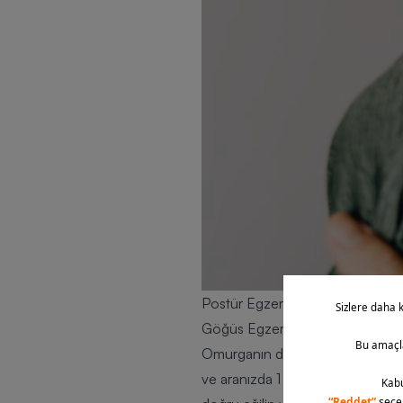
Postür Egzersizleri
Göğüs Egzersizi
Omurganın duruşunu dengelemek i
ve aranızda 1 adım mesafe bırakın.