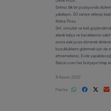
Deve Pozu
Sırtınız dik bir pozisyonda dizler
yakalayın. 30 saniye ekleyip baş
Kobra Pozu
Sırt, omuzlar ve beli güçlendirm
alarak kalça ve bacaklarınızı sab
sonra eski poza dönerek dinlenin
bozukluklarını gidermek için de en
etmemelisiniz. Evde yapabileceğin
Barcin.com
her bütçeye hitap ede
8 Kasım 2022
Paylaş: