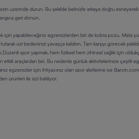
inizin üzerinde durun. Bu şekilde belinizle arkaya doğru esneyerek el
langıca geri dönün.
ek için yapabileceğiniz egzersizlerden biri de kobra pozu. Mata yü
it tutarak üst bedeninizi yavaşça kaldırın. Tam karşıyı görecek şeki
.Düzenli spor yapmak, hem fiziksel hem zihinsel sağlık için olduk
 etkili araçlardan biri. Bu nedenle günlük aktivitelerinize çeşitli e
iz egzersizler için ihtiyacınız olan spor aletlerine ise Barcin.com 
n ürünleri ile sizi bekliyor.