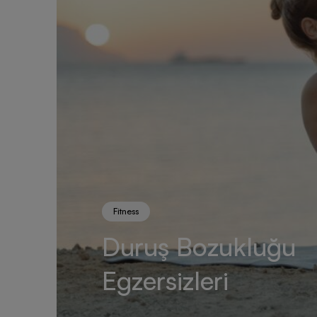
Fitness
Duruş Bozukluğu
Egzersizleri