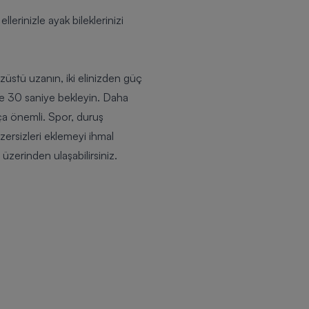
lerinizle ayak bileklerinizi
züstü uzanın, iki elinizden güç
lde 30 saniye bekleyin. Daha
ça önemli. Spor, duruş
gzersizleri eklemeyi ihmal
üzerinden ulaşabilirsiniz.