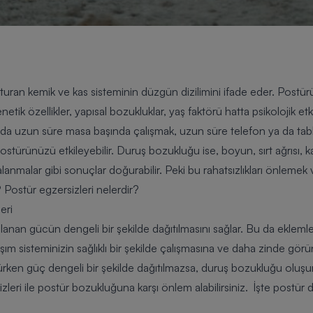
uran kemik ve kas sisteminin düzgün dizilimini ifade eder. Postür
genetik özellikler, yapısal bozukluklar, yaş faktörü hatta psikoloji
zda uzun süre masa başında çalışmak, uzun süre telefon ya da tabl
türünüzü etkileyebilir. Duruş bozukluğu ise, boyun, sırt ağrısı, kas g
anmalar gibi sonuçlar doğurabilir. Peki bu rahatsızlıkları önlem
Postür egzersizleri nelerdir?
eri
anan gücün dengeli bir şekilde dağıtılmasını sağlar. Bu da eklemle
 sisteminizin sağlıklı bir şekilde çalışmasına ve daha zinde gör
ürken güç dengeli bir şekilde dağıtılmazsa, duruş bozukluğu oluş
zleri ile postür bozukluğuna karşı önlem alabilirsiniz. İşte postür 