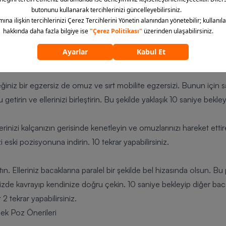
mında hafif gerilme oluşturacak şekilde bekleyin. 10 saniye bu poz
. Ayrıca aynı egzersizi duvar yerine zeminde de uygulayabilirsiniz.
rin ve sağ elinizle sol elinizi, sol elinizle sağ elinizi tüm gücünüzle
kullanabilirsiniz. Bu pozisyonda 10 saniye bekleyin. Egzersizi 10 ke
iniz bir egzersiz de omuz ve sırt mobilite egzersizi. Bunun için 
getirin ve ellerinizi birleştirin. Bu şekilde yaklaşık 10 saniye bekle
rinizi kalçanızın gerisinde kenetleyin ve omuzlarınızı hareket ettir
i eski pozisyonuna indirin. 10 tekrar yapabilirsiniz.
ın. Elleriniz bacaklarına paralel bir şekilde bel hizasında olsun. Bu
linizde kavrayıp kendinize doğru çekin. 10 saniye bekleyip diğer b
 2 tekrar yapabilirsiniz.
k Poz Önerileri