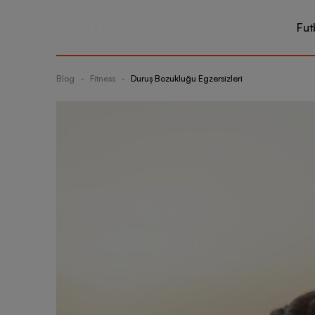
Fut
Blog
-
Fitness
-
Duruş Bozukluğu Egzersizleri