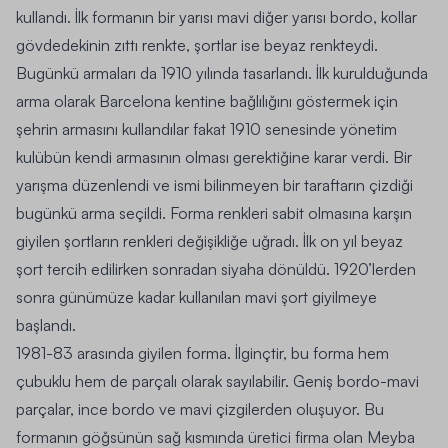
kullandı. İlk formanın bir yarısı mavi diğer yarısı bordo, kollar
gövdedekinin zıttı renkte, şortlar ise beyaz renkteydi.
Bugünkü armaları da 1910 yılında tasarlandı. İlk kurulduğunda
arma olarak Barcelona kentine bağlılığını göstermek için
şehrin armasını kullandılar fakat 1910 senesinde yönetim
kulübün kendi armasının olması gerektiğine karar verdi. Bir
yarışma düzenlendi ve ismi bilinmeyen bir taraftarın çizdiği
bugünkü arma seçildi. Forma renkleri sabit olmasına karşın
giyilen şortların renkleri değişikliğe uğradı. İlk on yıl beyaz
şort tercih edilirken sonradan siyaha dönüldü. 1920’lerden
sonra günümüze kadar kullanılan mavi şort giyilmeye
başlandı.
1981-83
arasında giyilen
forma
. İlginçtir, bu forma hem
çubuklu hem de parçalı olarak sayılabilir. Geniş bordo-mavi
parçalar, ince bordo ve mavi çizgilerden oluşuyor. Bu
formanın göğsünün sağ kısmında üretici firma olan
Meyba