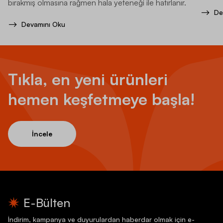
pozisy
bırakmış olmasına rağmen hala yeteneği ile hatırlanır.
De
Devamını Oku
Tıkla, en yeni ürünleri
hemen keşfetmeye başla!
İncele
E-Bülten
İndirim, kampanya ve duyurulardan haberdar olmak için e-