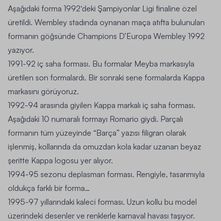
Aşağıdaki forma
1992
‘deki Şampiyonlar Ligi finaline özel
üretildi. Wembley stadında oynanan maça atıfta bulunulan
formanın göğsünde
Champions D’Europa Wembley 1992
yazıyor.
1991-92
iç saha forması. Bu formalar Meyba markasıyla
üretilen son formalardı. Bir sonraki sene formalarda Kappa
markasını görüyoruz.
1992-94
arasında giyilen Kappa markalı iç saha forması.
Aşağıdaki 10 numaralı formayı Romario giydi. Parçalı
formanın tüm yüzeyinde “Barça” yazısı filigran olarak
işlenmiş, kollarında da omuzdan kola kadar uzanan beyaz
şeritte Kappa logosu yer alıyor.
1994-95
sezonu deplasman forması. Rengiyle, tasarımıyla
oldukça farklı bir forma…
1995-97
yıllarındaki kaleci forması. Uzun kollu bu model
üzerindeki desenler ve renklerle karnaval havası taşıyor.