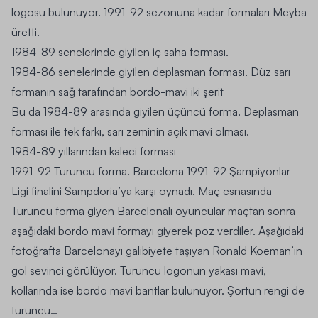
logosu bulunuyor. 1991-92 sezonuna kadar formaları Meyba
üretti.
1984-89
senelerinde giyilen iç saha forması.
1984-86
senelerinde giyilen deplasman forması. Düz sarı
formanın sağ tarafından bordo-mavi iki şerit
Bu da
1984-89
arasında giyilen üçüncü forma. Deplasman
forması ile tek farkı, sarı zeminin açık mavi olması.
1984-89
yıllarından kaleci forması
1991-92
Turuncu forma. Barcelona 1991-92 Şampiyonlar
Ligi finalini Sampdoria’ya karşı oynadı. Maç esnasında
Turuncu forma giyen Barcelonalı oyuncular maçtan sonra
aşağıdaki bordo mavi formayı giyerek poz verdiler. Aşağıdaki
fotoğrafta Barcelonayı galibiyete taşıyan Ronald Koeman’ın
gol sevinci görülüyor. Turuncu logonun yakası mavi,
kollarında ise bordo mavi bantlar bulunuyor. Şortun rengi de
turuncu…