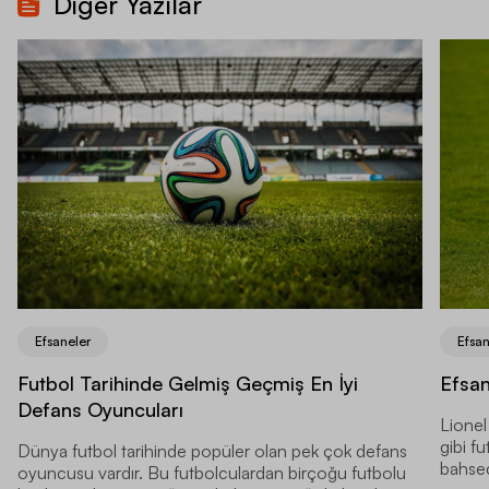
Diğer Yazılar
Efsaneler
Efsan
Futbol Tarihinde Gelmiş Geçmiş En İyi
Efsan
Defans Oyuncuları
Lionel
gibi f
Dünya futbol tarihinde popüler olan pek çok defans
bahsed
oyuncusu vardır. Bu futbolculardan birçoğu futbolu