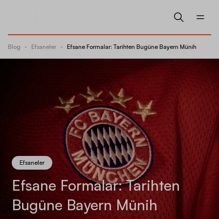
Blog
-
Efsaneler
-
Efsane Formalar: Tarihten Bugüne Bayern Münih
Efsaneler
Efsane Formalar: Tarihten
Bugüne Bayern Münih