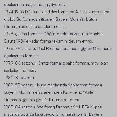
deplasman maçlarında giyiliyordu.
1974-1976
Düz kırmızı
adidas forma
da Avrupa kupalarında
giyildi. Bu formadan itibaren Bayern Münih’in bütün
formaları adidas tarafından üretildi.
1978 iç saha forması
. Göğüste reklamı yer alan Magirus
Deutz 1984’e kadar forma reklamını devam ettirdi.
1978-79 sezonu
. Paul Breitner tarafından giyilen 8 numaralı
deplasman forması.
1979-80 sezonu
. Kırmızı forma iç saha forması, mavi olan
ise kaleci forması.
1980-81 sezonu
.
1982-83 sezonu
. Kupa maçlarında deplasman forması.
Bayern Münih’in efsanelerinden Karl-Heinz “Kalle”
Rummenigge’nin giydiği 11 numaralı forma.
1983-84
sezonu. Wolfgang Dremmler’in UEFA Kupası
maçında Spurs’a karşı giydiği 2 numaralı forma. Bayern