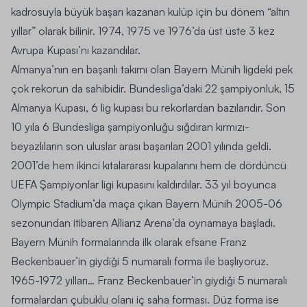
kadrosuyla büyük başarı kazanan kulüp için bu dönem “altın
yıllar” olarak bilinir. 1974, 1975 ve 1976’da üst üste 3 kez
Avrupa Kupası’nı kazandılar.
Almanya’nın en başarılı takımı olan Bayern Münih ligdeki pek
çok rekorun da sahibidir. Bundesliga’daki 22 şampiyonluk, 15
Almanya Kupası, 6 lig kupası bu rekorlardan bazılarıdır. Son
10 yıla 6 Bundesliga şampiyonluğu sığdıran kırmızı-
beyazlıların son uluslar arası başarıları 2001 yılında geldi.
2001’de hem ikinci kıtalararası kupalarını hem de dördüncü
UEFA Şampiyonlar ligi kupasını kaldırdılar. 33 yıl boyunca
Olympic Stadium’da maça çıkan Bayern Münih 2005-06
sezonundan itibaren Allianz Arena’da oynamaya başladı.
Bayern Münih formalarında ilk olarak efsane Franz
Beckenbauer’in giydiği 5 numaralı forma ile başlıyoruz.
1965-1972 yılları…
Franz Beckenbauer’in giydiği 5 numaralı
formalardan çubuklu olanı iç saha forması. Düz forma ise