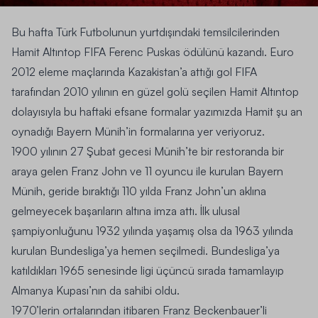
Bu hafta Türk Futbolunun yurtdışındaki temsilcilerinden
Hamit Altıntop
FIFA Ferenc Puskas
ödülünü kazandı. Euro
2012 eleme maçlarında Kazakistan’a attığı gol FIFA
tarafından 2010 yılının en güzel golü seçilen Hamit Altıntop
dolayısıyla bu haftaki efsane formalar yazımızda Hamit şu an
oynadığı Bayern Münih’in formalarına yer veriyoruz.
1900 yılının 27 Şubat gecesi Münih’te bir restoranda bir
araya gelen Franz John ve 11 oyuncu ile kurulan
Bayern
Münih
, geride bıraktığı 110 yılda Franz John’un aklına
gelmeyecek başarıların altına imza attı. İlk ulusal
şampiyonluğunu 1932 yılında yaşamış olsa da 1963 yılında
kurulan Bundesliga’ya hemen seçilmedi. Bundesliga’ya
katıldıkları 1965 senesinde ligi üçüncü sırada tamamlayıp
Almanya Kupası’nın da sahibi oldu.
1970’lerin ortalarından itibaren Franz Beckenbauer’li