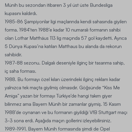
Münih bu sezondan itibaren 3 yıl üst üste Bundesliga
kupasını kaldırdı.
1985-86
Şampiyonlar ligi maçlarında kendi sahasında giyilen
forma. 1984’ten 1988’e kadar 10 numaralı formanın sahibi
olan Lothar Matthäus 113 lig maçında 57 gol kaydetti. Ayrıca
5 Dünya Kupası’na katılan Matthaus bu alanda da rekorun
sahibidir.
1987-88 sezonu
. Dalgalı deseniyle ilginç bir tasarıma sahip,
iç saha forması.
1988
. Bu formayı özel kılan üzerindeki ilginç reklam kadar
yalnızca tek maçta giyilmiş olmasıdır. Göğsünde “Kiss Me
Amiga” yazan bir formayı Türkiye’de hangi takım giyer
bilinmez ama Bayern Münih bir zamanlar giymiş. 15 Kasım
1988’de oynanan ve bu formanın giyildiği VfB Stuttgart maçı
3-3 sona erdi. Aşağıda maçın gollerini izleyebilirsiniz.
1989-1991
. Bayern Münih formasında şimdi de Opel