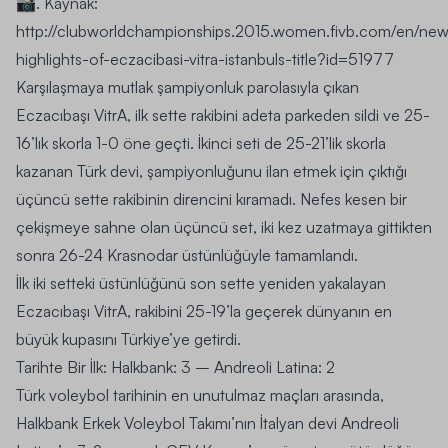
📷. Kaynak:
http://clubworldchampionships.2015.women.fivb.com/en/new
highlights-of-eczacibasi-vitra-istanbuls-title?id=51977
Karşılaşmaya mutlak şampiyonluk parolasıyla çıkan
Eczacıbaşı VitrA, ilk sette rakibini adeta parkeden sildi ve 25-
16’lık skorla 1-0 öne geçti. İkinci seti de 25-21’lik skorla
kazanan Türk devi, şampiyonluğunu ilan etmek için çıktığı
üçüncü sette rakibinin direncini kıramadı. Nefes kesen bir
çekişmeye sahne olan üçüncü set, iki kez uzatmaya gittikten
sonra 26-24 Krasnodar üstünlüğüyle tamamlandı.
İlk iki setteki üstünlüğünü son sette yeniden yakalayan
Eczacıbaşı VitrA, rakibini 25-19’la geçerek dünyanın en
büyük kupasını Türkiye’ye getirdi.
Tarihte Bir İlk: Halkbank: 3 – Andreoli Latina: 2
Türk voleybol tarihinin en unutulmaz maçları arasında,
Halkbank Erkek Voleybol Takımı’nın İtalyan devi Andreoli