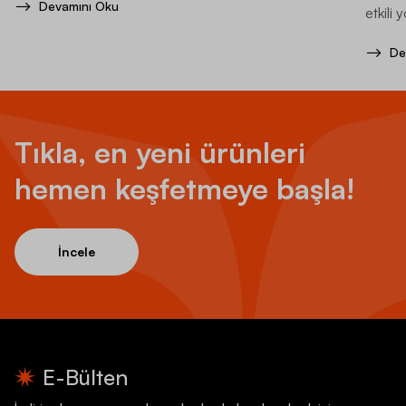
Devamını Oku
etkili 
De
Tıkla, en yeni ürünleri
hemen keşfetmeye başla!
İncele
E-Bülten