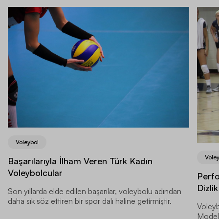
Voleybol
Vole
Başarılarıyla İlham Veren Türk Kadın
Voleybolcular
Perfo
Dizli
Son yıllarda elde edilen başarılar, voleybolu adından
daha sık söz ettiren bir spor dalı haline getirmiştir.
Voleybo
Modell