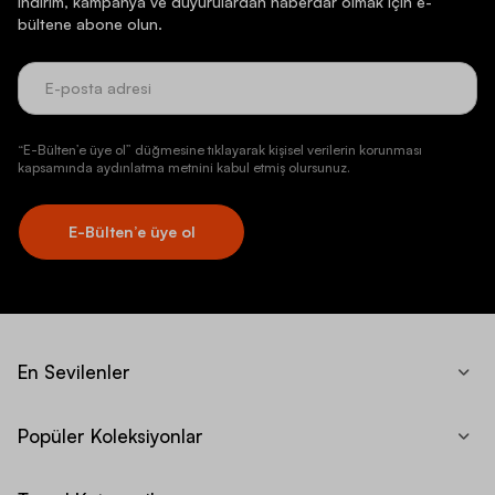
İndirim, kampanya ve duyurulardan haberdar olmak için e-
bültene abone olun.
“E-Bülten’e üye ol” düğmesine tıklayarak kişisel verilerin korunması
kapsamında aydınlatma metnini kabul etmiş olursunuz.
E-Bülten’e üye ol
En Sevilenler
Popüler Koleksiyonlar