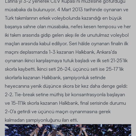
Latina’yı 3-2 yenerek CEV Kupası’nı müzesine götürdüğü
müsabaka da bulunuyor. 4 Mart 2013 tarihinde oynanan ve
Türk takımlarının erkek voleybolunda kazandığı en büyük
başarıya sahne olan müsabaka, nefes kesen temposu ve her
iki takım arasında gidip gelen akışı ile de unutulmaz voleybol
maçları arasında kabul ediliyor. Seri hâlde oynanan finalin ilk
maçını deplasmanda 1-3 kazanan Halkbank, Ankara’da
oynanan ikinci karşılaşmaya tutuk başladı ve ilk seti 21-25’lik
skorla kaybetti. İkinci seti 26-24, üçüncü seti ise 25-17’lik
skorlarla kazanan Halkbank, şampiyonluk setinde
heyecanına yenik düşünce skora bir kez daha denge geldi:
2-2. Tie-break setine müthiş bir konsantrasyonla başlayan
ve 15-11’lik skorla kazanan Halkbank, final serisinde durumu
2-0’a getirdi ve üçüncü maçın oynanmasına gerek
kalmadan şampiyonluğunu ilan etti.