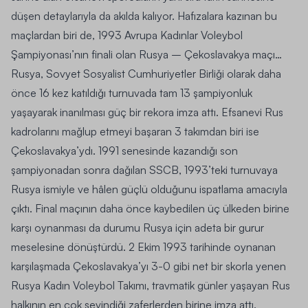
düşen detaylarıyla da akılda kalıyor.
Hafızalara kazınan bu
maçlardan biri de, 1993 Avrupa Kadınlar Voleybol
Şampiyonası’nın finali olan Rusya – Çekoslavakya maçı
…
Rusya, Sovyet Sosyalist Cumhuriyetler Birliği olarak daha
önce 16 kez katıldığı turnuvada tam 13 şampiyonluk
yaşayarak inanılması güç bir rekora imza attı. Efsanevi Rus
kadrolarını mağlup etmeyi başaran 3 takımdan biri ise
Çekoslavakya’ydı. 1991 senesinde kazandığı son
şampiyonadan sonra dağılan SSCB, 1993’teki turnuvaya
Rusya ismiyle ve hâlen güçlü olduğunu ispatlama amacıyla
çıktı. Final maçının daha önce kaybedilen üç ülkeden birine
karşı oynanması da durumu Rusya için adeta bir gurur
meselesine dönüştürdü. 2 Ekim 1993 tarihinde oynanan
karşılaşmada Çekoslavakya’yı 3-0 gibi net bir skorla yenen
Rusya Kadın Voleybol Takımı, travmatik günler yaşayan Rus
halkının en çok sevindiği zaferlerden birine imza attı.