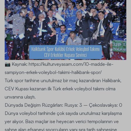
📷 Kaynak:
https://kulturveyasam.com/10-madde-ile-
sampiyon-erkek-voleybol-takimi-halkbank-spor/
Türk spor tarihine unutulmaz bir maç kazandıran Halkbank,
CEV Kupası kazanan ilk Türk erkek voleybol takımı olma
unvanına ulaştı.
Dünyada Değişim Rüzgârları: Rusya
: 3 – Çekoslavakya: 0
Dünya voleybol tarihinde çok sayıda unutulmaz karşılaşma
yer alıyor. Bazı maçlar ise heyecan verici tempolarının ve
sahne alan efsanevi sporcuların yanı sıra tarih sahnesine