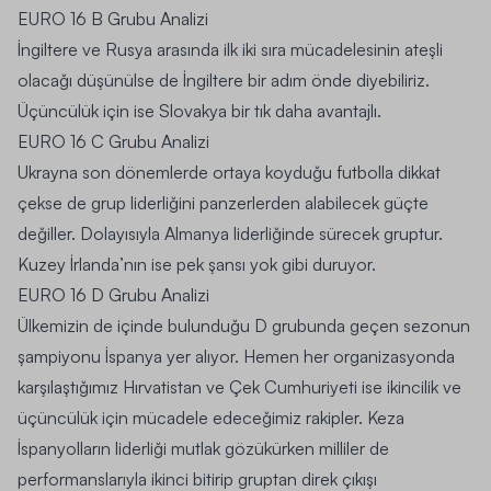
EURO 16 B Grubu Analizi
İngiltere ve Rusya arasında ilk iki sıra mücadelesinin ateşli
olacağı düşünülse de İngiltere bir adım önde diyebiliriz.
Üçüncülük için ise Slovakya bir tık daha avantajlı.
EURO 16 C Grubu Analizi
Ukrayna son dönemlerde ortaya koyduğu futbolla dikkat
çekse de grup liderliğini panzerlerden alabilecek güçte
değiller. Dolayısıyla Almanya liderliğinde sürecek gruptur.
Kuzey İrlanda’nın ise pek şansı yok gibi duruyor.
EURO 16 D Grubu Analizi
Ülkemizin de içinde bulunduğu D grubunda geçen sezonun
şampiyonu İspanya yer alıyor. Hemen her organizasyonda
karşılaştığımız Hırvatistan ve Çek Cumhuriyeti ise ikincilik ve
üçüncülük için mücadele edeceğimiz rakipler. Keza
İspanyolların liderliği mutlak gözükürken milliler de
performanslarıyla ikinci bitirip gruptan direk çıkışı