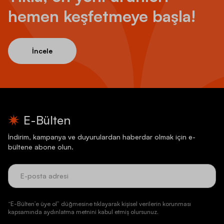
hemen keşfetmeye başla!
İncele
E-Bülten
İndirim, kampanya ve duyurulardan haberdar olmak için e-
bültene abone olun.
“E-Bülten’e üye ol” düğmesine tıklayarak kişisel verilerin korunması
kapsamında aydınlatma metnini kabul etmiş olursunuz.