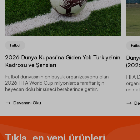
Futbol
Futbo
2026 Dünya Kupası’na Giden Yol: Türkiye’nin
Dünya
Kadrosu ve Şansları
(2026
Futbol dünyasının en büyük organizasyonu olan
FIFA D
2026 FIFA World Cup milyonlarca taraftar için
organi
heyecan dolu bir süreci beraberinde getirir.
en net
Devamını Oku
De
Tıkla, en yeni ürünleri