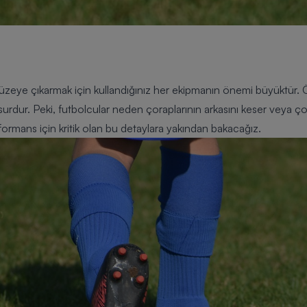
zeye çıkarmak için kullandığınız her ekipmanın önemi büyüktür. Öze
urdur. Peki, futbolcular neden çoraplarının arkasını keser veya çor
formans için kritik olan bu detaylara yakından bakacağız.