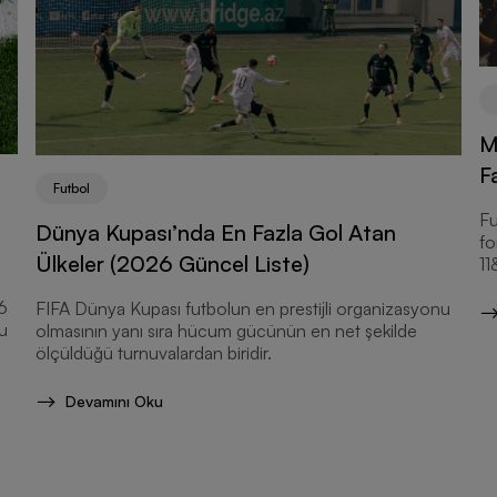
M
F
Futbol
Fu
Dünya Kupası’nda En Fazla Gol Atan
fo
Ülkeler (2026 Güncel Liste)
11
6
FIFA Dünya Kupası futbolun en prestijli organizasyonu
u
olmasının yanı sıra hücum gücünün en net şekilde
ölçüldüğü turnuvalardan biridir.
Devamını Oku