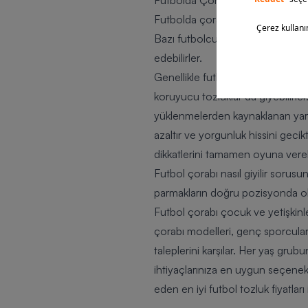
Futbolda Çorabın Altına Ne Giyil
Futbolda çorabın altına genellikle
Bazı futbolcular, ek destek ve k
edebilirler.
Genellikle futbolcular, çorapların
koruyucu tozluklar da giyebilirl
yüklenmelerden kaynaklanan yaralan
azaltır ve yorgunluk hissini geci
dikkatlerini tamamen oyuna verebi
Futbol çorabı nasıl giyilir sorus
parmakların doğru pozisyonda oldu
Futbol çorabı çocuk ve yetişkinl
çorabı modelleri, genç sporcuları
taleplerini karşılar. Her yaş gru
ihtiyaçlarınıza en uygun seçene
eden en iyi futbol tozluk fiyatlar