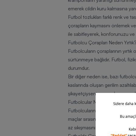
kramponların yarattığı sürtünmeyi 
emerek cildin kuru kalmasına yar
Futbol tozlukları farklı renk ve ta
çorapların kaymasını önlemek ve s
ile sabitleyerek, konforunuzu ve p
Futbolcu Çorapları Neden Yırtık
Futbolcuların çoraplarının yırtık
sürtünmeye bağlıdır. Futbol, fizik
durumdur.
Bir diğer neden ise, bazı futbolcu
kaslarında oluşan gerilim azaltıla
şikayetçiyseniz, çoraplarınızın ar
Futbolcular Neden Çorabın Arka
Futbolcuların çoraplarının arkası
maçlar sırasında kaslarda gerilim 
az sıkışmasını sağlayabilirsiniz. 