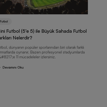
Futbol
ini Futbol (5’e 5) ile Büyük Sahada Futbol
arkları Nelerdir?
Futbol
tbol, dünyanın popüler sporlarından biri olarak farklı
Futbol
rmatlarda oynanır. Bazen profesyonel stadyumlarda
Seçimi 
&#8217;e 11 mücadeleler izlersiniz.
Futbolda 
Devamını Oku
beceri, f
yer tutar.
Devam