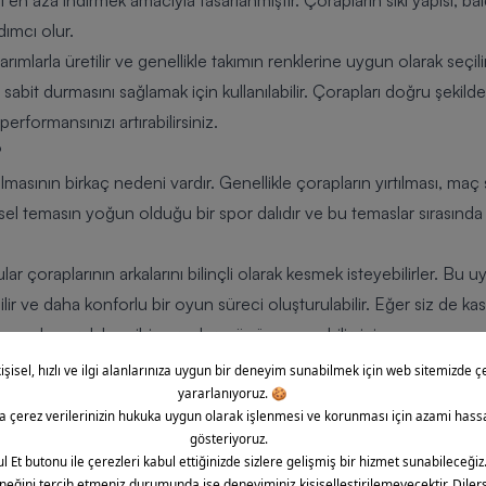
en aza indirmek amacıyla tasarlanmıştır. Çorapların sıkı yapısı, bald
dımcı olur.
sarımlarla üretilir ve genellikle takımın renklerine uygun olarak seçili
abit durmasını sağlamak için kullanılabilir. Çorapları doğru şekild
erformansınızı artırabilirsiniz.
?
 olmasının birkaç nedeni vardır. Genellikle çorapların yırtılması, m
sel temasın yoğun olduğu bir spor dalıdır ve bu temaslar sırasında ço
lar çoraplarının arkalarını bilinçli olarak kesmek isteyebilirler. Bu
bilir ve daha konforlu bir oyun süreci oluşturulabilir. Eğer siz de k
kasını keserek bu gibi sorunların önüne geçebilirsiniz.
sını Keser?
nı kesmelerinin başlıca nedeni, bacak kaslarında oluşan basıncı az
ve ağrı meydana gelebilir. Çorapların arkasını keserek, baldır kasla
Böylece sahada daha rahat hareket edebilirsiniz.