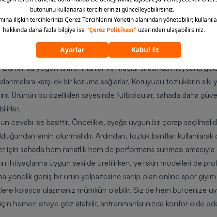
ir?
 özel futbol çorapları giyilir. Bu özel çoraplar, teri emen ve cildi 
oruma sağlamak amacıyla kompresyon çorapları veya baldır destekl
ın altına ayak bileklerini ve baldırlarını koruyarak sakatlanma riskin
er. Bunlar da yoğun antrenmanlar ve maçlar sırasında meydana gele
malara karşı ek bir koruma sağlarlar. Koruyucu tozlukların sıkı yapı
ktirir. Ürünün bu özellikleri sayesinde futbolcular, sahada daha güv
lirler.
unun cevabı ise basittir. Öncelikle, ayağa uygun bir çorap seçilmeli
ğundan emin olunmalıdır. Ardından, tozluk bantları kullanılarak ço
er için sahada hem rahatlık hem de performans sunması amacıyla öz
n ihtiyaçlarına uygun şekilde üretilirken, yetişkin modelleri de p
buna yönelik geniş bir ürün yelpazesine sahip olan online spor giy
klere kolayca ulaşmanız mümkün olabilir. Siz de hem bütçenize uy
ı için hemen siteye göz atabilir, antrenmanlarınızda konfor elde edeb