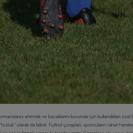
rmanslarını artırmak ve bacaklarını korumak için kullandıkları özel bi
“tozluk” olarak da bilinir. Futbol çorapları, sporcuların rahat hare