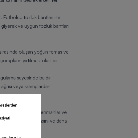
ır kaslarını desteklerken teri
r. Futbolcu tozluk bantları ise,
e giyerek ve uygun tozluk bantları
aç sırasında oluşan yoğun temas ve
rapların yırtılması olası bir
 uygulama sayesinde baldır
as ağrısı veya kramplardan
altmaktır. Yoğun antrenmanlar ve
rının daha rahat olmasını ve daha