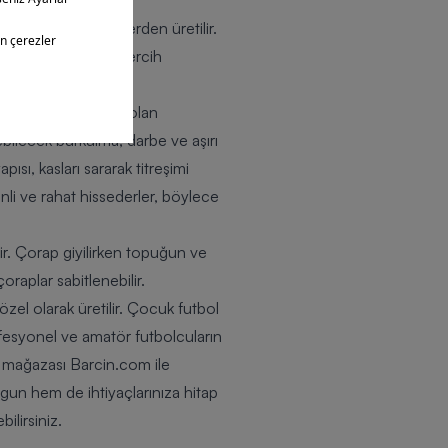
kuru tutan malzemelerden üretilir.
eyici çoraplar da tercih
i azaltmaya yardımcı olan
bilecek burkulma, darbe ve aşırı
sı, kasları sararak titreşimi
enli ve rahat hissederler, böylece
dir. Çorap giyilirken topuğun ve
raplar sabitlenebilir.
el olarak üretilir. Çocuk futbol
rofesyonel ve amatör futbolcuların
im mağazası Barcin.com ile
gun hem de ihtiyaçlarınıza hitap
ilirsiniz.