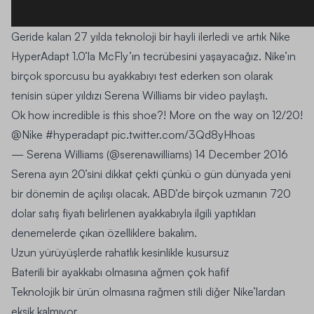
Geride kalan 27 yılda teknoloji bir hayli ilerledi ve artık Nike
HyperAdapt 1.0’la McFly’ın tecrübesini yaşayacağız. Nike’ın
birçok sporcusu bu ayakkabıyı test ederken son olarak
tenisin süper yıldızı Serena Williams bir video paylaştı.
Ok how incredible is this shoe?! More on the way on 12/20!
@Nike
#hyperadapt
pic.twitter.com/3Qd8yHhoas
— Serena Williams (@serenawilliams)
14 December 2016
Serena ayın 20’sini dikkat çekti çünkü o gün dünyada yeni
bir dönemin de açılışı olacak. ABD’de birçok uzmanın 720
dolar satış fiyatı belirlenen ayakkabıyla ilgili yaptıkları
denemelerde çıkan özelliklere bakalım.
Uzun yürüyüşlerde rahatlık kesinlikle kusursuz
Baterili bir ayakkabı olmasına ağmen çok hafif
Teknolojik bir ürün olmasına rağmen stili diğer Nike’lardan
eksik kalmıyor