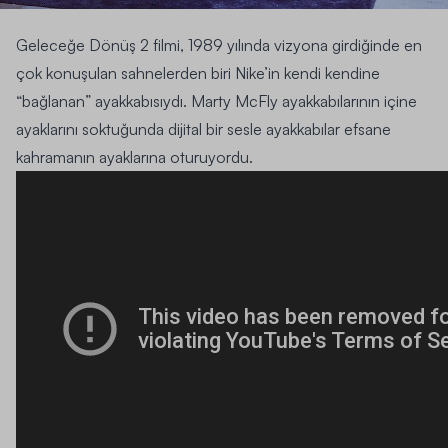
Geleceğe Dönüş 2 filmi, 1989 yılında vizyona girdiğinde en
çok konuşulan sahnelerden biri Nike’in kendi kendine
“bağlanan” ayakkabısıydı. Marty McFly ayakkabılarının içine
ayaklarını soktuğunda dijital bir sesle ayakkabılar efsane
kahramanın ayaklarına oturuyordu.