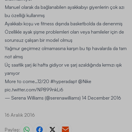
Manuel olarak da bağlanabilen ayakkabıyı giyenlerin çok azı
bu özelliği kullanmış
Ayakkabı koşu ve fitness dışında basketbolda da denenmiş
Özellikle ayak şişme problemleri olan veya hamileler için de
sorunsuz çalışan bir model olmuş
Yağmur geçirmez olmamasına karşın bu tip havalarda da tam
not almış
Üç saatlik şarj iki hafta gidiyor ve şarj azaldığında kırmızı ışık
yanıyor
More to come…12/20
#hyperadapt
@Nike
pic.twitter.com/NP899nkLi6
— Serena Williams (@serenawilliams)
14 December 2016
16 Aralık 2016
Paylaş: