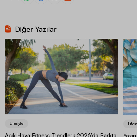
Diğer Yazılar
Lifestyle
Lifest
Açık Hava Fitness Trendleri: 2026’da Parkta
Yazın