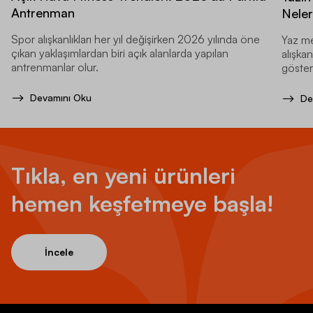
Antrenman
Neler
Spor alışkanlıkları her yıl değişirken 2026 yılında öne
Yaz me
çıkan yaklaşımlardan biri açık alanlarda yapılan
alışkan
antrenmanlar olur.
gösteri
Devamını Oku
De
Tıkla, en yeni ürünleri
hemen keşfetmeye başla!
İncele