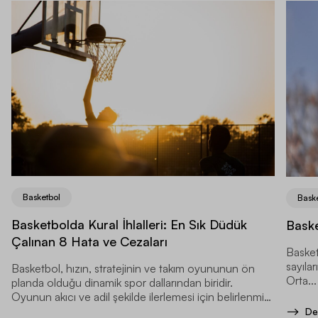
Basketbol
Bask
Basketbolda Kural İhlalleri: En Sık Düdük
Baske
Çalınan 8 Hata ve Cezaları
Basket
sayılar
Basketbol, hızın, stratejinin ve takım oyununun ön
Orta...
planda olduğu dinamik spor dallarından biridir.
Oyunun akıcı ve adil şekilde ilerlemesi için belirlenmiş
kurallar bulunur.
De