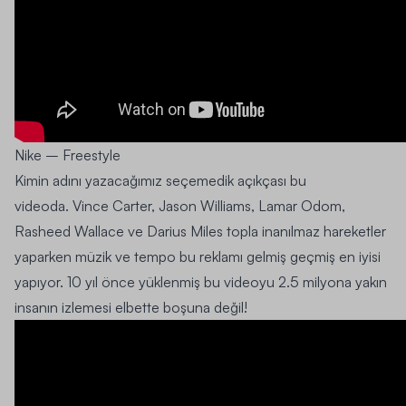
Nike – Freestyle
Kimin adını yazacağımız seçemedik açıkçası bu
videoda.
Vince Carter, Jason Williams, Lamar Odom,
Rasheed Wallace ve Darius Miles
topla inanılmaz hareketler
yaparken müzik ve tempo bu reklamı gelmiş geçmiş en iyisi
yapıyor. 10 yıl önce yüklenmiş bu videoyu 2.5 milyona yakın
insanın izlemesi elbette boşuna değil!