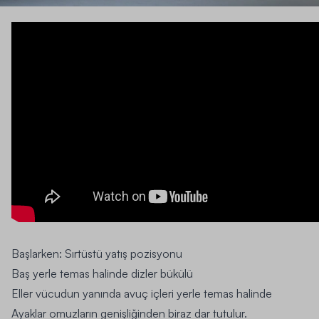
Başlarken:
Sırtüstü yatış pozisyonu
Baş yerle temas halinde dizler bükülü
Eller vücudun yanında avuç içleri yerle temas halinde
Ayaklar omuzların genişliğinden biraz dar tutulur.