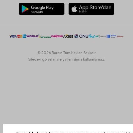
© 2026 Barcin Tüm Hakları Saklıdır
Sitedeki görsel materyaller izinsiz kullanılamaz.