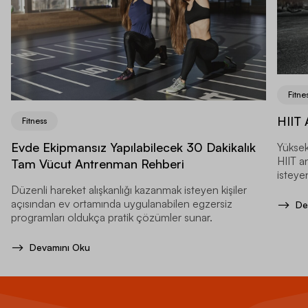
Fitne
HIIT 
Fitness
Evde Ekipmansız Yapılabilecek 30 Dakikalık
Yüksek
HIIT a
Tam Vücut Antrenman Rehberi
isteyen
Düzenli hareket alışkanlığı kazanmak isteyen kişiler
açısından ev ortamında uygulanabilen egzersiz
De
programları oldukça pratik çözümler sunar.
Devamını Oku