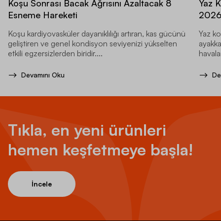
Koşu Sonrası Bacak Ağrısını Azaltacak 8
Yaz K
Esneme Hareketi
202
Koşu kardiyovasküler dayanıklılığı artıran, kas gücünü
Yaz ko
geliştiren ve genel kondisyon seviyenizi yükselten
ayakka
etkili egzersizlerden biridir....
havala
Devamını Oku
De
Tıkla, en yeni ürünleri
hemen keşfetmeye başla!
İncele