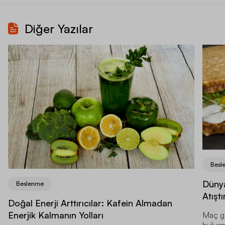
Diğer Yazılar
Besl
Dünya
Beslenme
Atıştı
Doğal Enerji Arttırıcılar: Kafein Almadan
Enerjik Kalmanın Yolları
Maç ge
buluşma