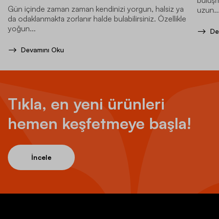
Gün içinde zaman zaman kendinizi yorgun, halsiz ya
uzun..
da odaklanmakta zorlanır halde bulabilirsiniz. Özellikle
yoğun...
De
Devamını Oku
Tıkla, en yeni ürünleri
hemen keşfetmeye başla!
İncele