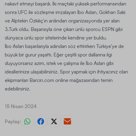
nakavt etmeyi başardı. İki maçtaki yüksek performansından
sonra UFC ile sözleşme imzalayan İbo Aslan, Gökhan Saki
ve Alptekin Özkılıç’ın ardından organizasyonda yer alan
3.Türk oldu. Başarısıyla öne çıkan ünlü sporcu ESPN gibi
dünyaca ünlü spor sitelerinde kendine yer buldu.
İbo Aslan başarılarıyla adından söz ettirirken Türkiye’ye de
büyük bir gurur yaşattı. Eğer çeşitli spor dallarına ilgi
duyuyorsanız azim, istek ve çalışma ile İbo Aslan gibi
ideallerinize ulaşabilirsiniz. Spor yapmak için ihtiyacınız olan
ekipmanları Barcin.com online mağazasından temin
edebilirsiniz.
15 Nisan 2024
Paylaş: