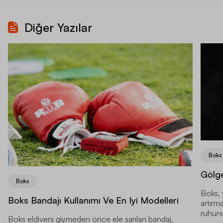
Diğer Yazılar
Boks
Gölge
Boks
Boks, y
Boks Bandajı Kullanımı Ve En Iyi Modelleri
artırm
ruhunu
Boks eldiveni giymeden önce ele sarılan bandaj,