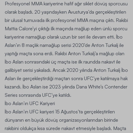
Profesyonel MMA kariyerine hafif ağır siklet dövüş sporcusu
olarak başladı. 20 yaşındayken Avusturya’da gerçekleştirilen
bir ulusal turnuvada ilk profesyonel MMA maçına çıktı. Rakibi
Mattia Calore’yi çıktığı ilk maçında mağlup eden ünlü sporcu
kariyerine namağlup olarak uzun bir seri ile devam etti. İbo
Aslan’ın 8 maçlık namağlup serisi 2020’de Anton Turkalj ile
yaptığı maçta sona erdi. Rakibi Anton Turkalj’a mağlup olan
İbo Aslan sonrasındaki üç maçta ise ilk raundda nakavt ile
galibiyet serisi yakaladı. Ancak 2020 yılında Anton Turkalj İbo
Aslan ile gerçekleştirdiği maçtan sonra UFC’ye katılmaya hak
kazandı. İbo Aslan ise 2023 yılında Dana White’s Contender
Series sonrasında UFC’ye katıldı.
İbo Aslan’ın UFC Kariyeri
İbo Aslan’ın UFC kariyeri 15 Ağustos’ta gerçekleştirilen
dünyanın en büyük dövüş organizasyonlarından birinde
rakibini oldukça kısa sürede nakavt etmesiyle başladı. Maçta