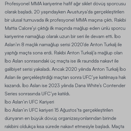
Profesyonel MMA kariyerine hafif ağır siklet dövüş sporcusu
olarak başladı. 20 yaşındayken Avusturya’da gerçekleştirilen
bir ulusal turnuvada ilk profesyonel MMA maçına çıktı. Rakibi
Mattia Calore’yi çıktığı ilk maçında mağlup eden ünlü sporcu
kariyerine namağlup olarak uzun bir seri ile devam etti. İbo
Aslan’ın 8 maçlık namağlup serisi 2020’de Anton Turkalj ile
yaptığı maçta sona erdi. Rakibi Anton Turkalj’a mağlup olan
İbo Aslan sonrasındaki üç maçta ise ilk raundda nakavt ile
galibiyet serisi yakaladı. Ancak 2020 yılında Anton Turkalj İbo
Aslan ile gerçekleştirdiği maçtan sonra UFC’ye katılmaya hak
kazandı. İbo Aslan ise 2023 yılında Dana White’s Contender
Series sonrasında UFC’ye katıldı.
İbo Aslan’ın UFC Kariyeri
İbo Aslan’ın UFC kariyeri 15 Ağustos’ta gerçekleştirilen
dünyanın en büyük dövüş organizasyonlarından birinde
rakibini oldukça kısa sürede nakavt etmesiyle başladı. Maçta