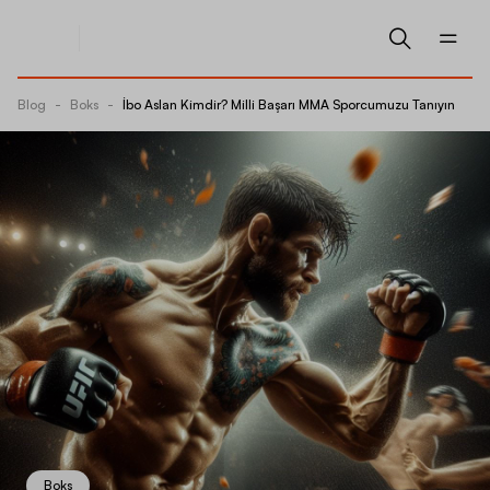
Blog
-
Boks
-
İbo Aslan Kimdir? Milli Başarı MMA Sporcumuzu Tanıyın
Boks