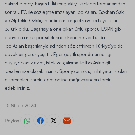
nakavt etmeyi başardı. İki maçtaki yüksek performansından
sonra UFC ile sözleşme imzalayan İbo Aslan, Gökhan Saki
ve Alptekin Özkılıç’ın ardından organizasyonda yer alan
3.Türk oldu. Başarısıyla öne çıkan ünlü sporcu ESPN gibi
dünyaca ünlü spor sitelerinde kendine yer buldu.
İbo Aslan başarılarıyla adından söz ettirirken Türkiye’ye de
büyük bir gurur yaşattı. Eğer çeşitli spor dallarına ilgi
duyuyorsanız azim, istek ve çalışma ile İbo Aslan gibi
ideallerinize ulaşabilirsiniz. Spor yapmak için ihtiyacınız olan
ekipmanları Barcin.com online mağazasından temin
edebilirsiniz.
15 Nisan 2024
Paylaş: