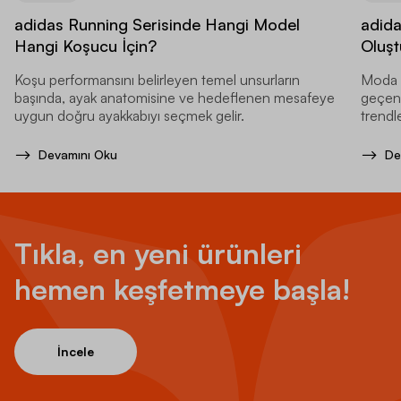
adidas Running Serisinde Hangi Model
adida
Hangi Koşucu İçin?
Oluşt
Koşu performansını belirleyen temel unsurların
Moda d
başında, ayak anatomisine ve hedeflenen mesafeye
geçen y
uygun doğru ayakkabıyı seçmek gelir.
trendle
Devamını Oku
De
Tıkla, en yeni ürünleri
hemen keşfetmeye başla!
İncele