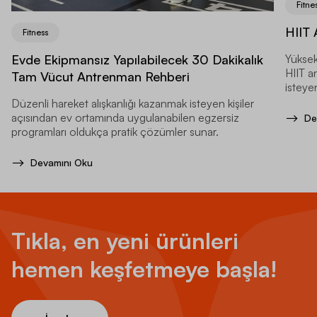
Fitne
HIIT 
Fitness
Evde Ekipmansız Yapılabilecek 30 Dakikalık
Yüksek
HIIT a
Tam Vücut Antrenman Rehberi
isteyen
Düzenli hareket alışkanlığı kazanmak isteyen kişiler
açısından ev ortamında uygulanabilen egzersiz
De
programları oldukça pratik çözümler sunar.
Devamını Oku
Tıkla, en yeni ürünleri
hemen keşfetmeye başla!