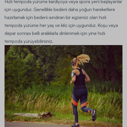
Hızlı tempoda yürüme kardiyoya veya spora yeni başlayanlar
için uygundur. Genellikle bedeni daha yoğun hareketlere
hazırlamak için bedeni ısındıran bir egzersiz olan hızlı
tempoda yürüme her yaş ve kilo için uygundur. Koşu veya
depar sonrası belli aralıklarla dinlenmek için yine hızlı
tempoda yürüyebilirsiniz.