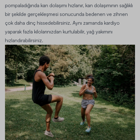
pompaladığında kan dolaşımı hızlanır, kan dolaşımının sağlıklı
bir şekilde gerçekleşmesi sonucunda bedenen ve zihnen
çok daha dinç hissedebilirsiniz. Aynı zamanda kardiyo
yaparak fazla kilolarınızdan kurtulabilir, yağ yakımını
hızlandırabilirsiniz.