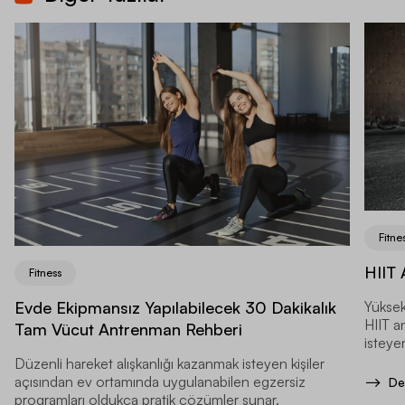
Fitne
HIIT 
Fitness
Evde Ekipmansız Yapılabilecek 30 Dakikalık
Yüksek
HIIT a
Tam Vücut Antrenman Rehberi
isteyen
Düzenli hareket alışkanlığı kazanmak isteyen kişiler
açısından ev ortamında uygulanabilen egzersiz
De
programları oldukça pratik çözümler sunar.