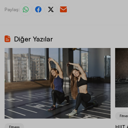
Paylaş:
Diğer Yazılar
Fitne
HIIT 
Fitness