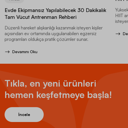
Evde Ekipmansız Yapılabilecek 30 Dakikalık
Yüksek
HIIT a
Tam Vücut Antrenman Rehberi
isteyen
Düzenli hareket alışkanlığı kazanmak isteyen kişiler
açısından ev ortamında uygulanabilen egzersiz
De
programları oldukça pratik çözümler sunar.
Devamını Oku
Tıkla, en yeni ürünleri
hemen keşfetmeye başla!
İncele