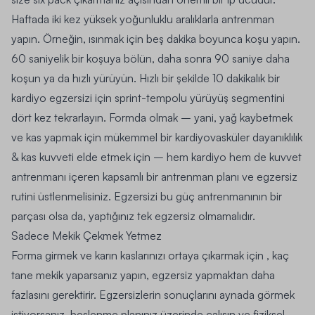
Haftada iki kez yüksek yoğunluklu aralıklarla antrenman
yapın. Örneğin, ısınmak için beş dakika boyunca koşu yapın.
60 saniyelik bir koşuya bölün, daha sonra 90 saniye daha
koşun ya da hızlı yürüyün. Hızlı bir şekilde 10 dakikalık bir
kardiyo egzersizi için sprint-tempolu yürüyüş segmentini
dört kez tekrarlayın. Formda olmak – yani, yağ kaybetmek
ve kas yapmak için mükemmel bir kardiyovasküler dayanıklılık
& kas kuvveti elde etmek için – hem kardiyo hem de kuvvet
antrenmanı içeren kapsamlı bir antrenman planı ve egzersiz
rutini üstlenmelisiniz. Egzersizi bu güç antrenmanının bir
parçası olsa da, yaptığınız tek egzersiz olmamalıdır.
Sadece Mekik Çekmek Yetmez
Forma girmek ve karın kaslarınızı ortaya çıkarmak için , kaç
tane mekik yaparsanız yapın, egzersiz yapmaktan daha
fazlasını gerektirir. Egzersizlerin sonuçlarını aynada görmek
istiyorsanız, b
eslenme planınız üzerinde çalışın
ve
fiziksel